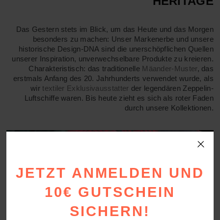
HERITAGE
Das Gestern stets im Blick, um das Heute und das Morgen
besonders zu machen: Unser Markenerbe und unsere
historische Design-DNA sind die unerschöpflichen Quellen
unserer Inspiration, unverwechselbare Produkte zu kreieren.
Charakteristisch: das traditionelle
Mäander-Muster
, das
erstmals Anfang des 20. Jahrhunderts verwendet wurde, als
wir
textiler Exklusivausstatter
der legendären Zeppelin-
Luftschiffe waren. Bis heute zieht es sich als roter Faden
durch unsere Kollektionen.
JETZT ANMELDEN UND
10€ GUTSCHEIN
SICHERN!