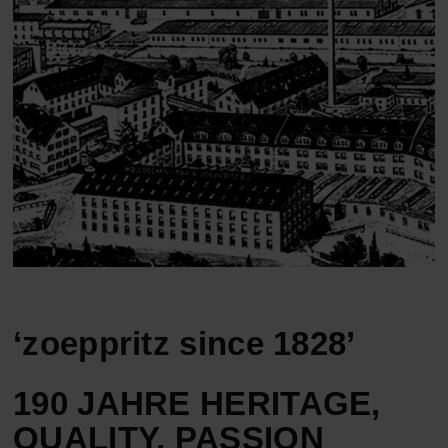
ACCESSOIRES
HOSEN
KISSEN
SALE
ACCESSOIRES
ACCESSOIRES
SALE
TOPS
HOSEN
SALE
‘zoeppritz since 1828’
190 JAHRE HERITAGE,
QUALITY, PASSION