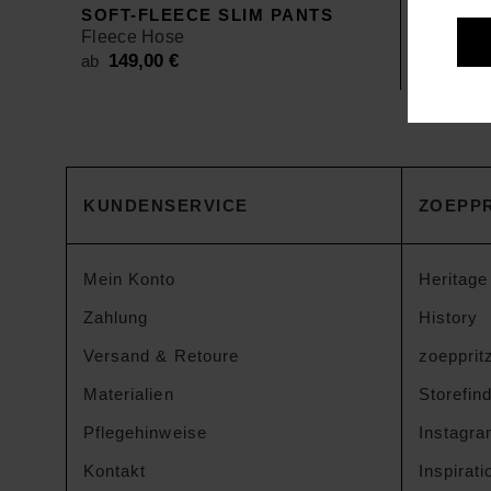
SOFT-FLEECE SLIM PANTS
SOFT-F
Fleece Hose
Fleece 
149,00
€
149,
ab
ab
KUNDENSERVICE
ZOEPPR
Mein Konto
Heritage
Zahlung
History
Versand & Retoure
zoeppritz
Materialien
Storefin
Pflegehinweise
Instagr
Kontakt
Inspirati