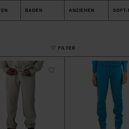
FEN
BADEN
ANZIEHEN
SOFT-
EZUG
HANDTÜCHER
TOPS
DECK
FILTER
NBEZUG
ACCESSOIRES
CAPES & MÄNTEL
KISSE
AKEN
SALE
HOSEN
ACCE
AREN
ACCESSOIRES
TOPS
SOIRES
SALE
HOSE