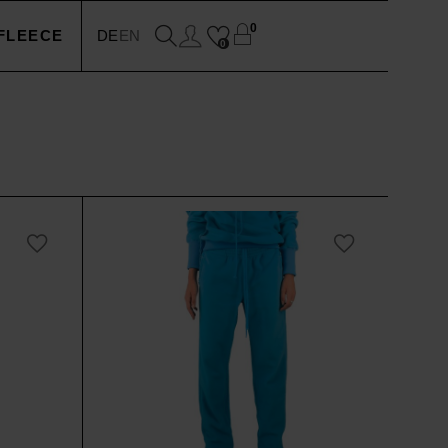
0
FLEECE
DE
EN
0
EN
N
SSOIRES
N