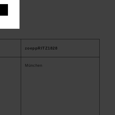
zoeppRITZ1828
München