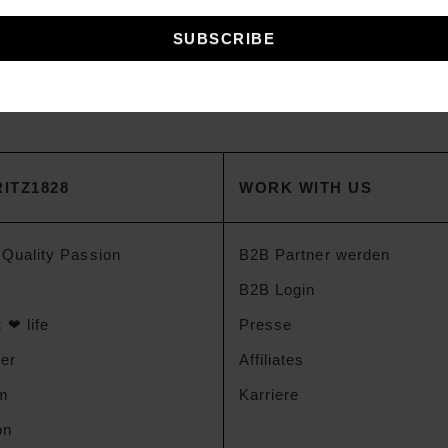
LEECE PANTS
Hose
00
€
ITZ1828
WORK WITH US
 Quality Passion
B2B Partner werden
B2B Login
 ❤ life
Presse
der
Affiliates
am
Karriere
on