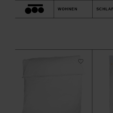
WOHNEN
SCHLA
DECKEN
BETTB
KISSEN
KISSE
ACCESSOIRES
BETTL
TISCHWÄSCHE
BETTW
SALE
ACCES