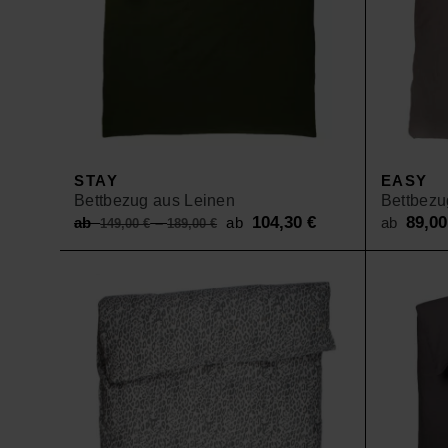
STAY
EASY
Bettbezug aus Leinen
Bettbezu
Original
104,30
€
Current
89,0
ab
–
ab
ab
149,00
€
189,00
€
price
price
was:
is:
ab 149,00 €
ab 104,30 €.
–
189,00 €.