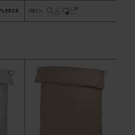
0
FLEECE
DE
EN
0
EN
N
SSOIRES
N