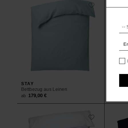
ab 189,00 €.
ab 132,30 €.
STAY
EASY
Bettbezug aus Leinen
Bettbezu
179,00
€
89,0
ab
ab