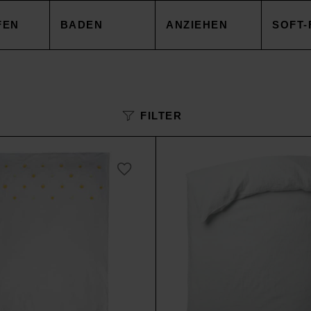
FEN
BADEN
ANZIEHEN
SOFT-
EZUG
HANDTÜCHER
TOPS
DECK
FILTER
NBEZUG
ACCESSOIRES
CAPES & MÄNTEL
KISSE
AKEN
SALE
HOSEN
ACCE
AREN
ACCESSOIRES
TOPS
SOIRES
SALE
HOSE