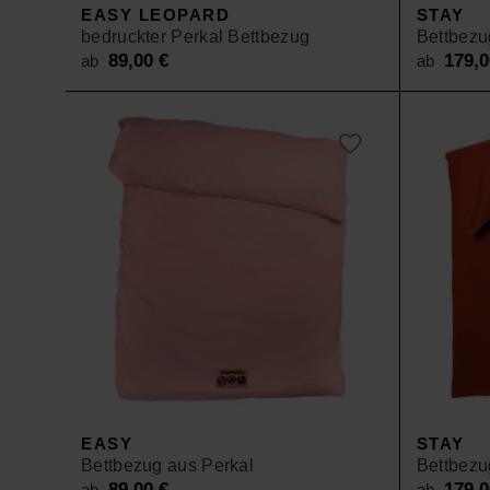
EASY LEOPARD
STAY
bedruckter Perkal Bettbezug
Bettbezu
89,00
€
179,
ab
ab
EASY
STAY
Bettbezug aus Perkal
Bettbezu
89,00
€
179,
ab
ab