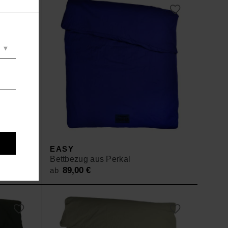
00 €
ab 104,30 €.
.
EASY
g
Bettbezug aus Perkal
89,00
€
ab