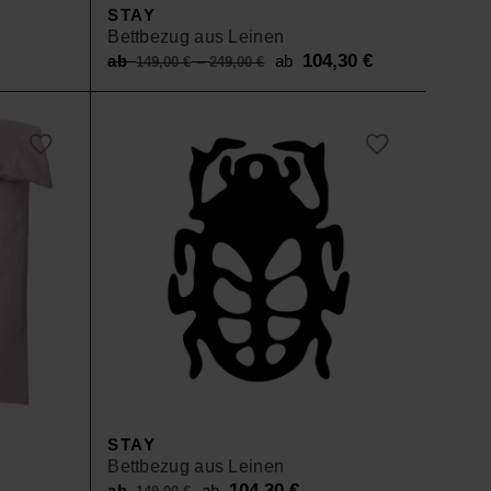
STAY
Bettbezug aus Leinen
Original
104,30
€
Current
ab
–
ab
149,00
€
249,00
€
price
price
was:
is:
ab 149,00 €
ab 104,30 €.
–
249,00 €.
STAY
Bettbezug aus Leinen
Original
104,30
€
Current
ab
ab