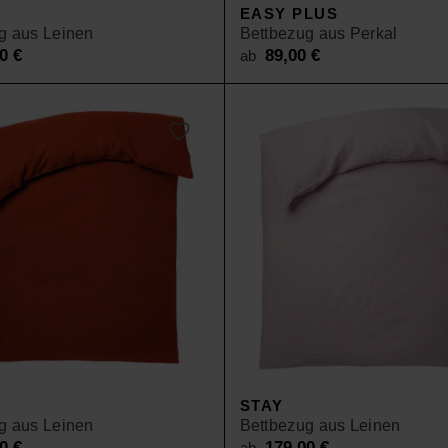
EASY PLUS
g aus Leinen
Bettbezug aus Perkal
00
€
89,00
€
ab
STAY
g aus Leinen
Bettbezug aus Leinen
00
€
179,00
€
ab