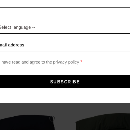
ab 149,
–
189,00 €
EASY DENIM
g aus Perkal
bedruckter Perkal Bettbezu
0
€
89,00
€
ab