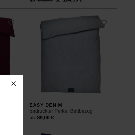
149,00
€
price
price
was:
is:
ab 149,00 €.
ab 104,30 €.
D
EASY DENIM
bedruckter Perkal Bettbezug
,30
€
Current
89,00
€
ab
price
is: