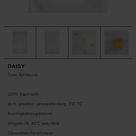
ACCESSOIRES
HOSEN
KISSEN
SALE
ACCESSOIRES
ACCESSOIRES
SALE
TOPS
HOSEN
SALE
DAISY
Satin Bettbezug
100% Baumwolle
dicht gewebte Leinwandbindung, 210 TC
feuchtigkeitsregulierend
pflegeleicht, 40°C waschbar
Gänseblümchenstickerei