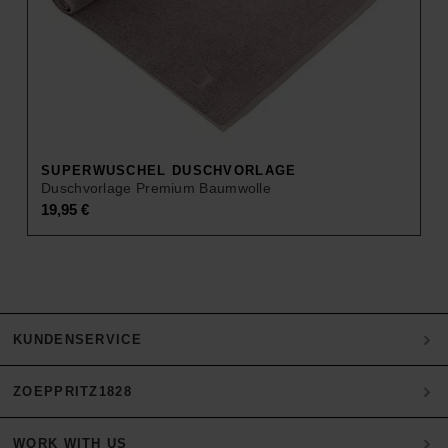
SUPERWUSCHEL DUSCHVORLAGE
Duschvorlage Premium Baumwolle
19,95
€
KUNDENSERVICE
ZOEPPRITZ1828
Mein Konto
Zahlung
WORK WITH US
Heritage Quality Passion