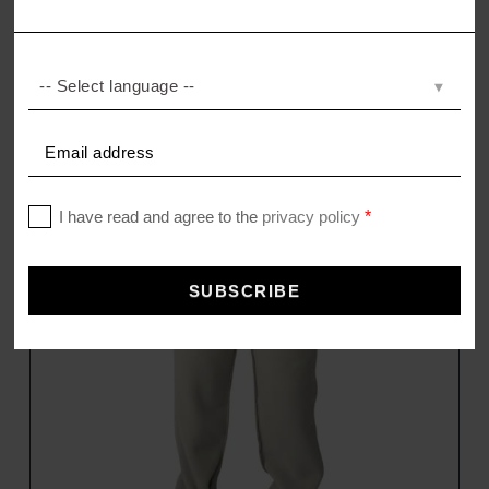
SINCE 1828 CASHMERE
Kaschmir Plaid
469,00
€