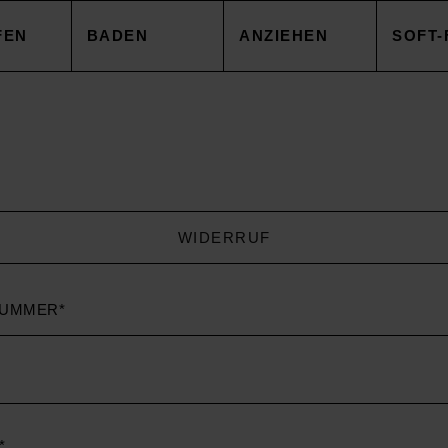
FEN
BADEN
ANZIEHEN
SOFT-
EZUG
HANDTÜCHER
TOPS
DECK
NBEZUG
ACCESSOIRES
CAPES & MÄNTEL
KISSE
WIDERRUF
AKEN
SALE
HOSEN
ACCE
mer
AREN
ACCESSOIRES
TOPS
SOIRES
SALE
HOSE