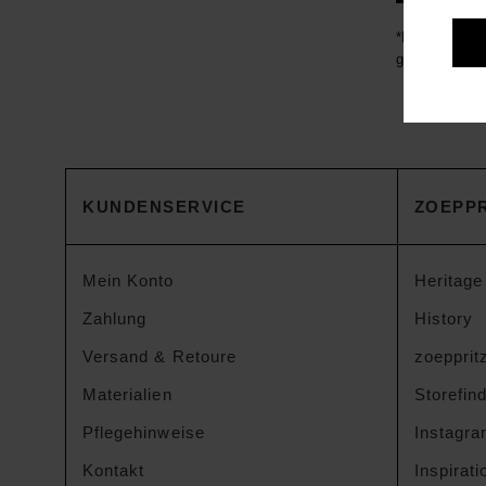
*Die von Ihn
genutzt. Weit
KUNDENSERVICE
ZOEPPR
Mein Konto
Heritage
Zahlung
History
Versand & Retoure
zoeppritz
Materialien
Storefin
Pflegehinweise
Instagr
Kontakt
Inspirati