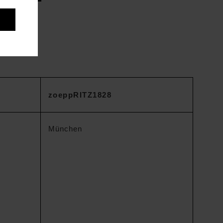
 Widerrufs
zoeppRITZ1828
München