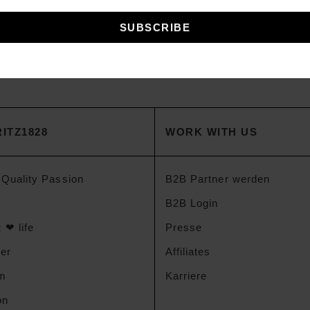
en angegebenen Daten werden nur intern zum Zweck der Bearbeitung Ihres
ere Informationen hierzu finden Sie in unserer
Datenschutzbestimmung
.
ITZ1828
WORK WITH US
 Quality Passion
B2B Partner werden
B2B Login
 ❤ life
Presse
der
Affiliates
am
Karriere
on