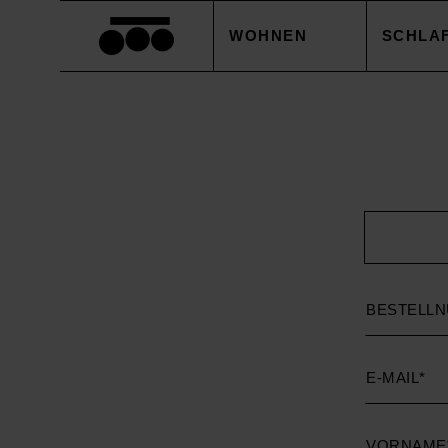
WOHNEN
SCHLA
DECKEN
BETTB
KISSEN
KISSE
ACCESSOIRES
BETTL
Bestellnum
TISCHWÄSCHE
BETTW
E-
Mail
SALE
ACCES
Vorname