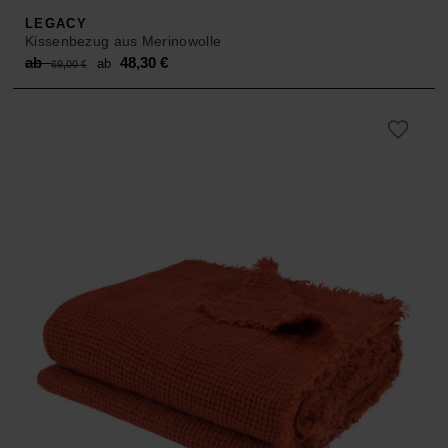
LEGACY
Kissenbezug aus Merinowolle
Original
Current
ab
48,30
€
ab
69,00
€
price
price
was:
is:
ab 69,00 €.
ab 48,30 €.