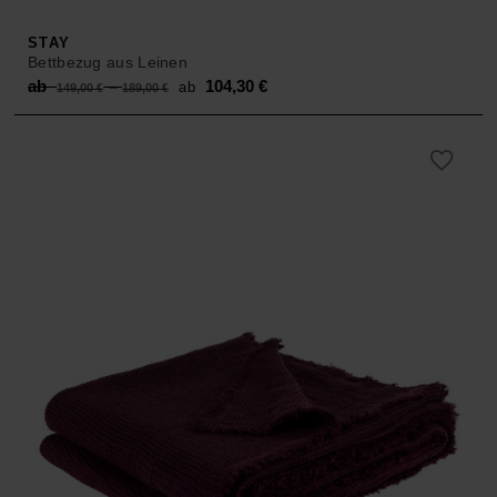
STAY
Bettbezug aus Leinen
Original
Current
ab
–
104,30
€
ab
149,00
€
189,00
€
price
price
was:
is:
ab 149,00 €
ab 104,30 €.
–
189,00 €.