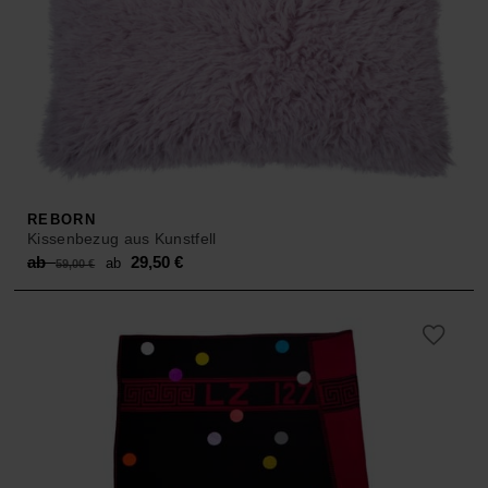
REBORN
Kissenbezug aus Kunstfell
Original
Current
ab
29,50
€
ab
59,00
€
price
price
was:
is:
ab 59,00 €.
ab 29,50 €.