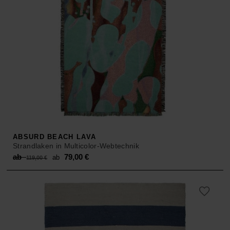
ABSURD BEACH LAVA
Strandlaken in Multicolor-Webtechnik
Original
Current
ab
79,00
€
ab
119,00
€
price
price
was:
is:
ab 119,00 €.
ab 79,00 €.