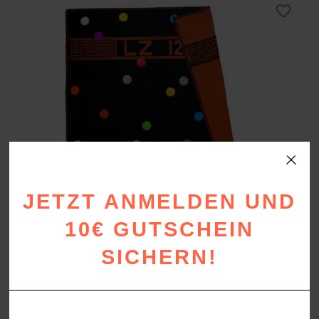
JETZT ANMELDEN UND
10€ GUTSCHEIN
SICHERN!
HERO BALLS
Merinowolle Plaid