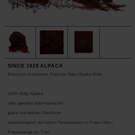
ACCESSOIRES
HOSEN
KISSEN
SALE
ACCESSOIRES
ACCESSOIRES
SALE
TOPS
HOSEN
SALE
SINCE 1828 ALPACA
Klassisch unifarbenes Plaid aus Baby-Alpaka Wolle
100% Baby-Alpaka
edle, gewebte Naturhaardecke
glatte und weiche Oberfläche
selbstreinigend, bei kühlen Temperaturen im Freien lüften
Fransenlänge ca. 7 cm