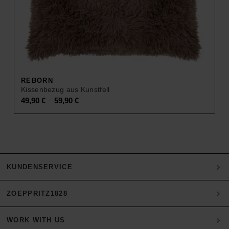
REBORN
Kissenbezug aus Kunstfell
–
49,90
€
59,90
€
KUNDENSERVICE
ZOEPPRITZ1828
Mein Konto
Zahlung
WORK WITH US
Heritage Quality Passion
Versand & Retoure