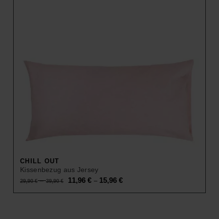
CHILL OUT
Kissenbezug aus Jersey
Original
Current
–
11,96
€
15,96
€
–
29,90
€
39,90
€
price
price
was:
is:
29,90 €
11,96 €