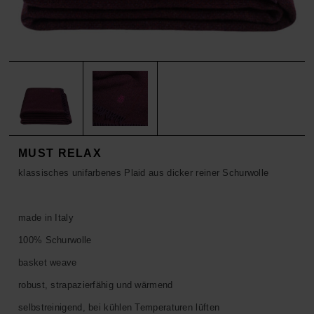
ACCESSOIRES
HOSEN
KISSEN
SALE
ACCESSOIRES
ACCESSOIRES
SALE
TOPS
HOSEN
SALE
MUST RELAX
klassisches unifarbenes Plaid aus dicker reiner Schurwolle
made in Italy
100% Schurwolle
basket weave
robust, strapazierfähig und wärmend
selbstreinigend, bei kühlen Temperaturen lüften