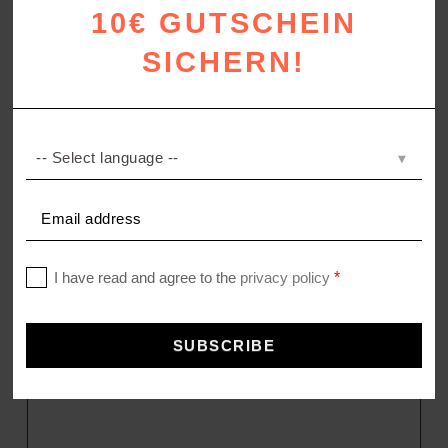
10€ GUTSCHEIN
SICHERN!
DROP
Handgefertigte Tischlampe
149,00
€