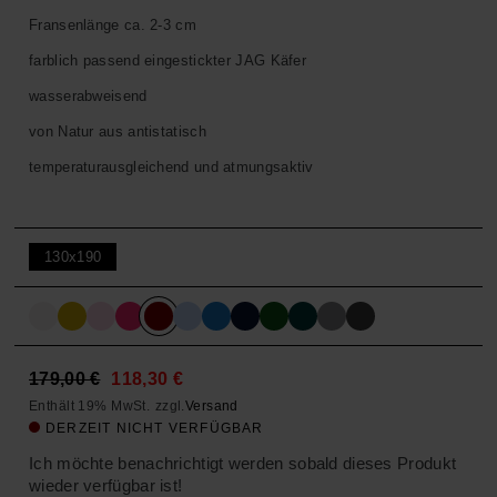
Fransenlänge ca. 2-3 cm
farblich passend eingestickter JAG Käfer
wasserabweisend
von Natur aus antistatisch
temperaturausgleichend und atmungsaktiv
130x190
Original
Current
179,00
€
118,30
€
Enthält 19% MwSt.
zzgl.
Versand
price
price
DERZEIT NICHT VERFÜGBAR
was:
is:
Ich möchte benachrichtigt werden sobald dieses Produkt
179,00 €.
118,30 €.
wieder verfügbar ist!