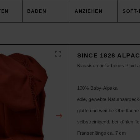
FEN
BADEN
ANZIEHEN
SOFT-
EZUG
HANDTÜCHER
TOPS
DECK
SINCE 1828 ALPA
NBEZUG
ACCESSOIRES
CAPES & MÄNTEL
KISSE
Klassisch unifarbenes Plaid 
AKEN
SALE
HOSEN
ACCE
100% Baby-Alpaka
edle, gewebte Naturhaardeck
AREN
ACCESSOIRES
TOPS
glatte und weiche Oberfläche
selbstreinigend, bei kühlen T
SOIRES
SALE
HOSE
Fransenlänge ca. 7 cm