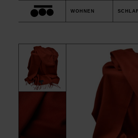
WOHNEN
SCHLA
DECKEN
BETTB
KISSEN
KISSE
ACCESSOIRES
BETTL
TISCHWÄSCHE
BETTW
SALE
ACCES