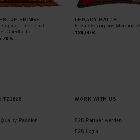
ESCUE FRINGE
LEGACY BALLS
zug aus Fleece mit
Kissenbezug aus Merinowol
er Oberfläche
129,00
€
iginal
5,20
€
Current
ice
price
as:
is:
,00 €.
55,20 €.
ITZ1828
WORK WITH US
 Quality Passion
B2B Partner werden
B2B Login