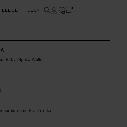
0
FLEECE
DE
EN
0
EN
CA
N
aus Baby-Alpaka Wolle
SSOIRES
e
emperaturen im Freien lüften
N