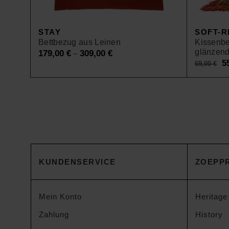
STAY
SOFT-R
Bettbezug aus Leinen
Kissenbe
glänzend
179,00
€
309,00
€
–
Or
5
69,00
€
pr
w
69
KUNDENSERVICE
ZOEPPR
Mein Konto
Heritage
Zahlung
History