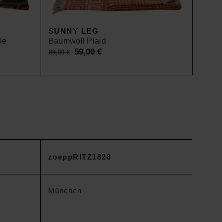
SUNNY LEG
le
Baumwoll Plaid
Original
59,00
€
Current
89,00
€
price
price
was:
is:
89,00 €.
59,00 €.
zoeppRITZ1828
München