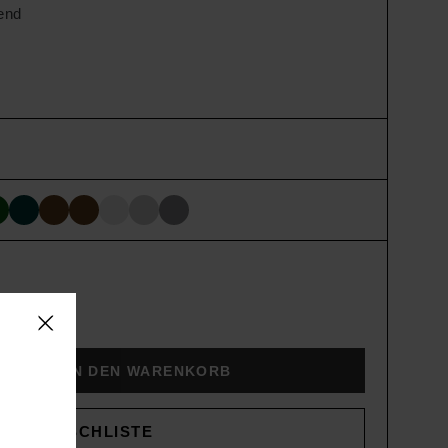
end
and
D
IN DEN WARENKORB
WUNSCHLISTE