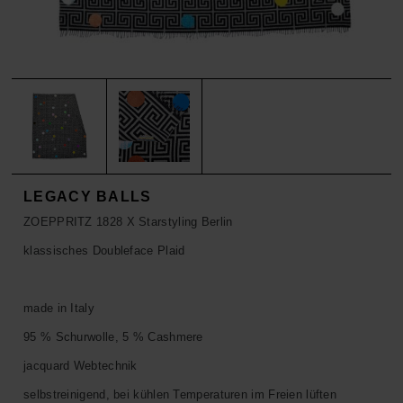
ACCESSOIRES
HOSEN
KISSEN
SALE
ACCESSOIRES
ACCESSOIRES
SALE
TOPS
HOSEN
SALE
LEGACY BALLS
ZOEPPRITZ 1828 X Starstyling Berlin
klassisches Doubleface Plaid
made in Italy
95 % Schurwolle, 5 % Cashmere
jacquard Webtechnik
selbstreinigend, bei kühlen Temperaturen im Freien lüften