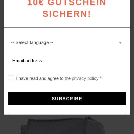
10€ GUTSCHEIN
SICHERN!
THE BLANKET
Decke aus recyceltem Polyester
–
98,00
€
159,00
€