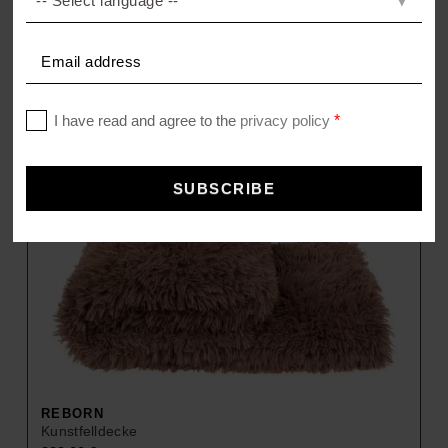
price
price
was:
is:
389,00 €.
272,30 €.
REBORN
Kunstfelldecke