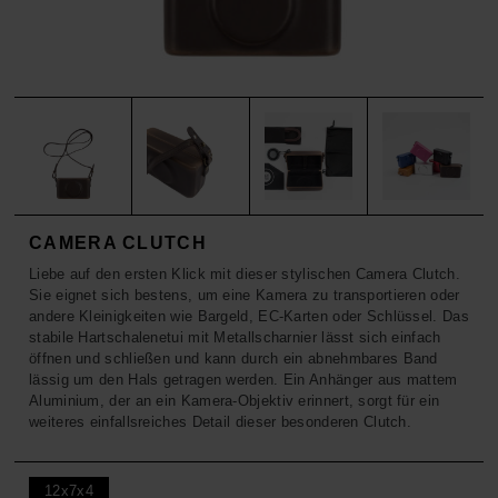
ACCESSOIRES
HOSEN
KISSEN
SALE
ACCESSOIRES
ACCESSOIRES
SALE
TOPS
HOSEN
SALE
CAMERA CLUTCH
Liebe auf den ersten Klick mit dieser stylischen Camera Clutch.
Sie eignet sich bestens, um eine Kamera zu transportieren oder
andere Kleinigkeiten wie Bargeld, EC-Karten oder Schlüssel. Das
stabile Hartschalenetui mit Metallscharnier lässt sich einfach
öffnen und schließen und kann durch ein abnehmbares Band
lässig um den Hals getragen werden. Ein Anhänger aus mattem
Aluminium, der an ein Kamera-Objektiv erinnert, sorgt für ein
weiteres einfallsreiches Detail dieser besonderen Clutch.
12x7x4