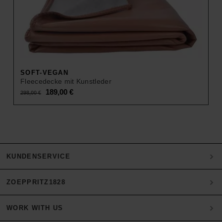
SOFT-VEGAN
Fleecedecke mit Kunstleder
Original
Current
189,00
€
298,00
€
price
price
was:
is:
298,00 €.
189,00 €.
KUNDENSERVICE
ZOEPPRITZ1828
Mein Konto
Zahlung
WORK WITH US
Heritage Quality Passion
Versand & Retoure