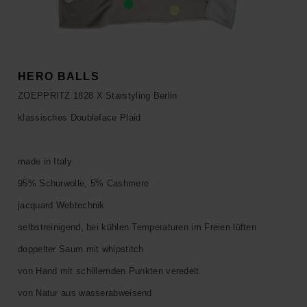
ACCESSOIRES
HOSEN
KISSEN
SALE
ACCESSOIRES
ACCESSOIRES
SALE
TOPS
HERO BALLS
ZOEPPRITZ 1828 X Starstyling Berlin
HOSEN
klassisches Doubleface Plaid
SALE
made in Italy
95% Schurwolle, 5% Cashmere
jacquard Webtechnik
selbstreinigend, bei kühlen Temperaturen im Freien lüften
doppelter Saum mit whipstitch
von Hand mit schillernden Punkten veredelt
von Natur aus wasserabweisend