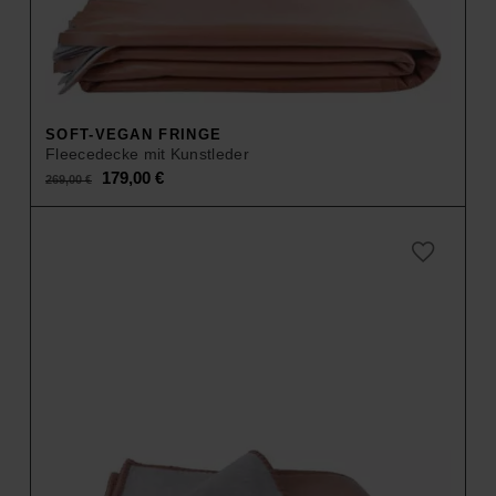
SOFT-VEGAN FRINGE
Fleecedecke mit Kunstleder
Original
Current
179,00
€
269,00
€
price
price
was:
is:
269,00 €.
179,00 €.