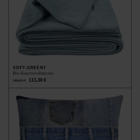
SOFT-GREENY
Bio-Baumwolldecke
Original
Current
111,30
€
159,00
€
price
price
was:
is:
159,00 €.
111,30 €.