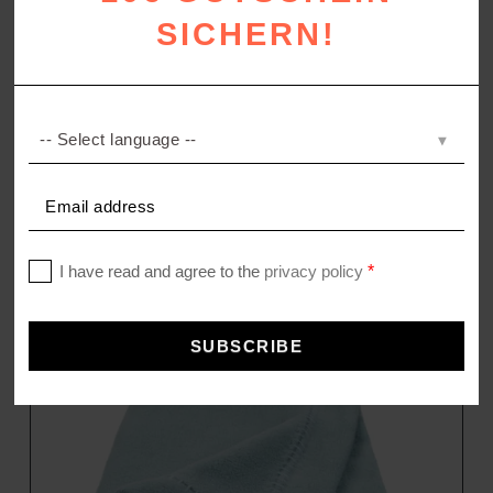
SICHERN!
EASY DENIM
bedrucktes Perkal Spannbettlaken
–
59,00
€
79,00
€