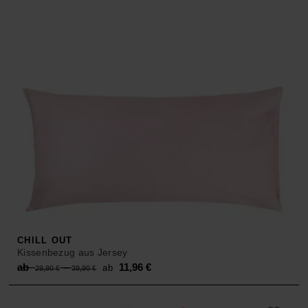
129,00 €.
CHILL OUT
Kissenbezug aus Jersey
Original
Current
ab
–
11,96
€
ab
29,90
€
39,90
€
price
price
was:
is: