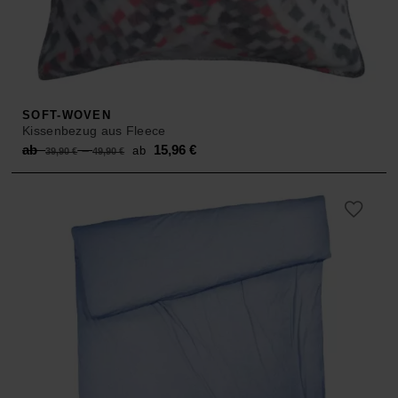
SOFT-WOVEN
Kissenbezug aus Fleece
Original
Current
ab
–
15,96
€
ab
39,90
€
49,90
€
price
price
was:
is:
ab 39,90 €
ab 15,96 €.
–
49,90 €.