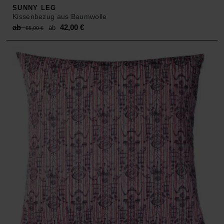
SUNNY LEG
Kissenbezug aus Baumwolle
Original
Current
ab
42,00
€
ab
65,00
€
price
price
was:
is:
ab 65,00 €.
ab 42,00 €.