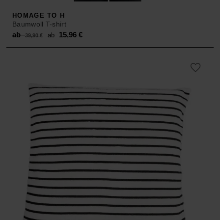
HOMAGE TO H
Baumwoll T-shirt
Original
Current
ab
15,96
€
ab
39,90
€
price
price
was:
is:
ab 39,90 €.
ab 15,96 €.