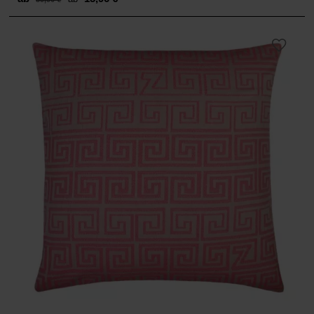
price
price
was:
is:
ab 39,90 €.
ab 15,96 €.