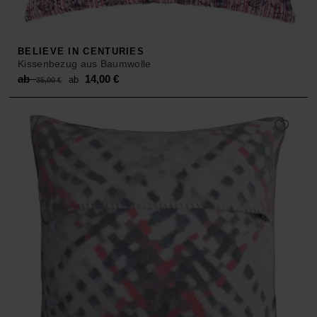
BELIEVE IN CENTURIES
Kissenbezug aus Baumwolle
Original
Current
ab
14,00
€
ab
35,00
€
price
price
was:
is:
ab 35,00 €.
ab 14,00 €.