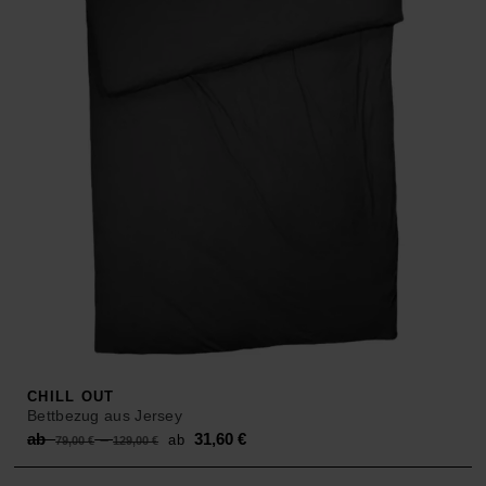
39,90 €.
CHILL OUT
Bettbezug aus Jersey
Original
Current
ab
–
31,60
€
ab
79,00
€
129,00
€
price
price