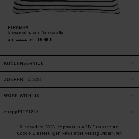
PIRANHA
Kissenhülle aus Baumwolle
Original
Current
ab
15,96
€
ab
39,90
€
price
price
was:
is:
ab 39,90 €.
ab 15,96 €.
KUNDENSERVICE
ZOEPPRITZ1828
Mein Konto
Zahlung
WORK WITH US
Heritage Quality Passion
Versand & Retoure
History
Materialien
zoeppRITZ1828
B2B Partner werden
zoeppritz ❤ life
Pflegehinweise
B2B Login
Storefinder
Kontakt
© copyright 2026 |
Impressum
|
AGB
|
Datenschutz
|
München
Presse
Cookie Einstellungen
|
Newsletter
|
Vertrag widerrufen
Instagram
FAQ