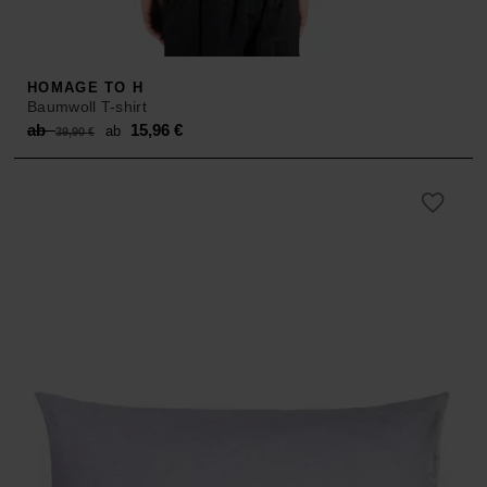
HOMAGE TO H
Baumwoll T-shirt
Original
Current
ab
15,96
€
ab
39,90
€
price
price
was:
is:
ab 39,90 €.
ab 15,96 €.