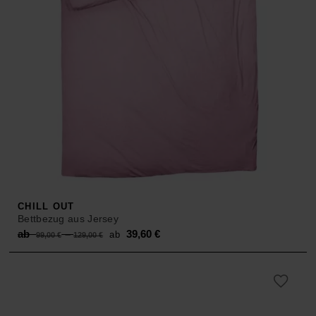
CHILL OUT
Bettbezug aus Jersey
Original
Current
ab
–
39,60
€
ab
99,00
€
129,00
€
price
price
was:
is:
ab 99,00 €
ab 39,60 €.
–