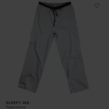
was:
is:
ab 79,00 €
ab 31,60 €.
–
129,00 €.
SLEEPY JAG
Pyjamahose