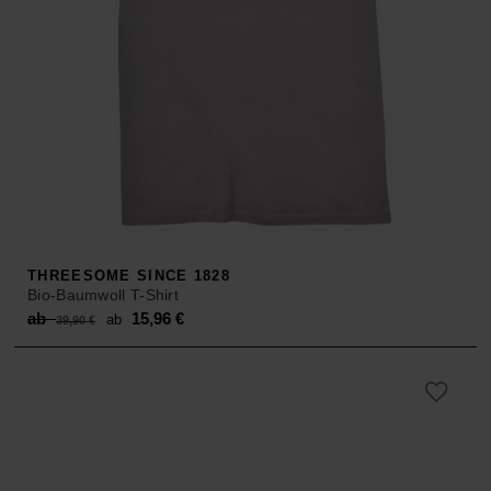
THREESOME SINCE 1828
Bio-Baumwoll T-Shirt
Original
Current
ab
15,96
€
ab
39,90
€
price
price
was:
is:
ab 39,90 €.
ab 15,96 €.