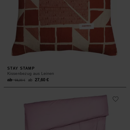
STAY STAMP
Kissenbezug aus Leinen
Original
Current
ab
27,60
€
ab
69,00
€
price
price
was:
is:
ab 69,00 €.
ab 27,60 €.