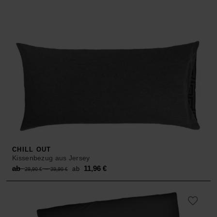
CHILL OUT
Kissenbezug aus Jersey
Original
Current
ab
–
11,96
€
ab
29,90
€
39,90
€
price
price
was:
is:
ab 29,90 €
ab 11,96 €.
–