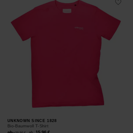
ab 29,90 €
ab 11,96 €.
–
39,90 €.
UNKNOWN SINCE 1828
Bio-Baumwoll T-Shirt
Original
Current
ab
15,96
€
ab
39,90
€