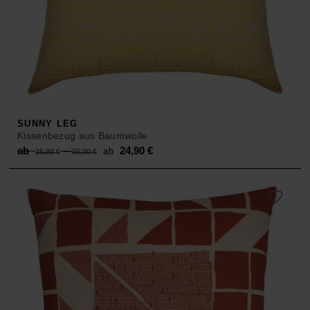
SUNNY LEG
Kissenbezug aus Baumwolle
Original
Current
ab
–
24,90
€
ab
35,90
€
65,00
€
price
price
was:
is:
ab 35,90 €
ab 24,90 €.
–
65,00 €.