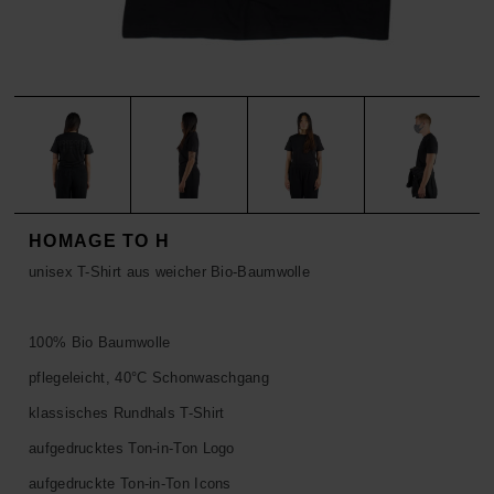
ACCESSOIRES
HOSEN
KISSEN
SALE
ACCESSOIRES
ACCESSOIRES
SALE
TOPS
HOSEN
SALE
HOMAGE TO H
unisex T-Shirt aus weicher Bio-Baumwolle
100% Bio Baumwolle
pflegeleicht, 40°C Schonwaschgang
klassisches Rundhals T-Shirt
aufgedrucktes Ton-in-Ton Logo
aufgedruckte Ton-in-Ton Icons