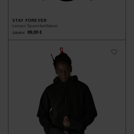
STAY FOREVER
Leinen Spannbettlaken
Original
Current
89,00
€
129,00
€
price
price
was:
is:
129,00 €.
89,00 €.