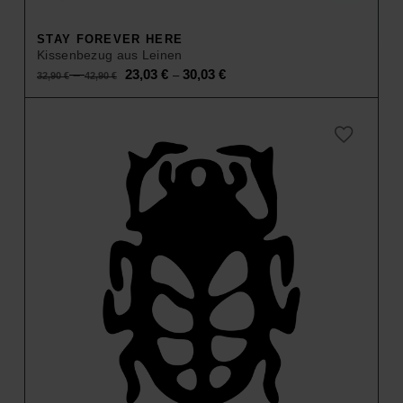
STAY FOREVER HERE
Kissenbezug aus Leinen
Original
Current
–
23,03
€
30,03
€
–
32,90
€
42,90
€
price
price
was:
is:
32,90 €
23,03 €
–
–
42,90 €.
30,03 €.