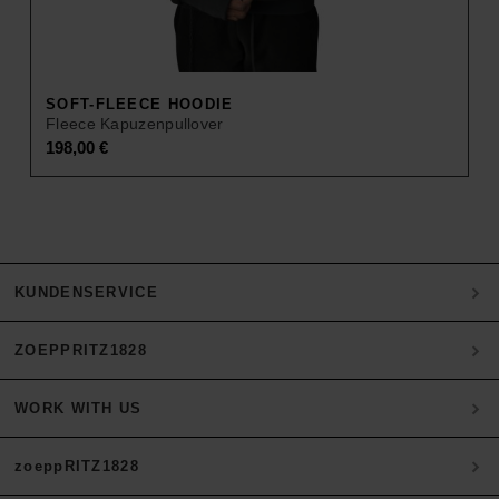
SOFT-FLEECE HOODIE
Fleece Kapuzenpullover
198,00
€
KUNDENSERVICE
ZOEPPRITZ1828
Mein Konto
Zahlung
WORK WITH US
Heritage Quality Passion
Versand & Retoure
History
Materialien
zoeppRITZ1828
B2B Partner werden
zoeppritz ❤ life
Pflegehinweise