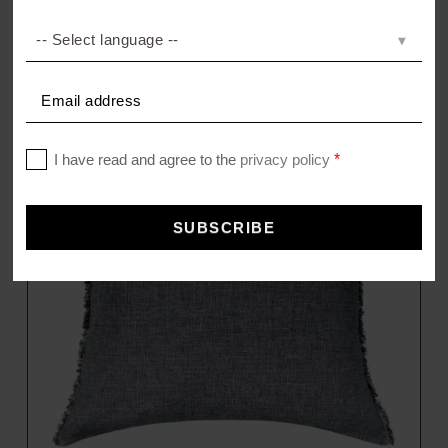
SOFT-FLEECE TRI SCARF
Fleece Schal
35,00
€