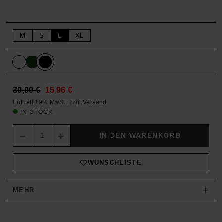
M
S
L
XL
Original
Current
39,90
€
15,96
€
Enthält 19% MwSt.
zzgl.
Versand
price
price
IN STOCK
was:
is:
Quantity
IN DEN WARENKORB
39,90 €.
15,96 €.
WUNSCHLISTE
+
MEHR