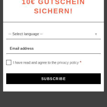
10€ GUTSCHEIN
SICHERN!
LEGACY CUT
Decke aus Baumwolle
ab
289,00
€