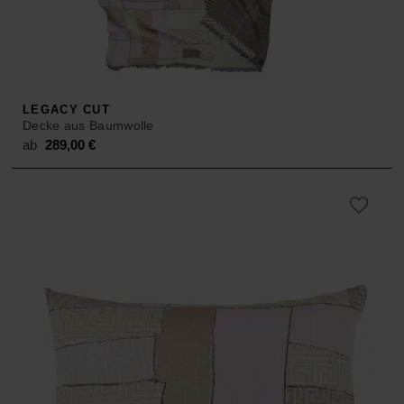
ACCESSOIRES
HOSEN
KISSEN
SALE
ACCESSOIRES
ACCESSOIRES
SALE
TOPS
LEGACY CUT
Decke aus Baumwolle
HOSEN
ab
289,00
€
SALE