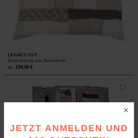
LEGACY CUT
Kissenbezug aus Baumwolle
ab
139,00
€
JETZT ANMELDEN UND