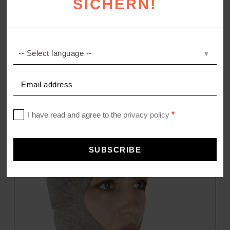
SICHERN!
THE MUST VEST
Lange Weste aus Schurwolle
198,00
€