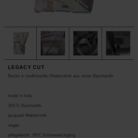
ACCESSOIRES
HOSEN
KISSEN
SALE
ACCESSOIRES
ACCESSOIRES
SALE
TOPS
HOSEN
SALE
LEGACY CUT
Decke in traditioneller Webtechnik aus reiner Baumwolle
made in Italy
100 % Baumwolle
jacquard Webtechnik
vegan
pflegeleicht, 30°C Schonwaschgang