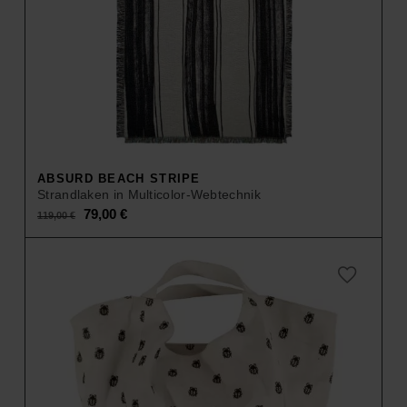
ABSURD BEACH STRIPE
Strandlaken in Multicolor-Webtechnik
Original
Current
79,00
€
119,00
€
price
price
was:
is:
119,00 €.
79,00 €.