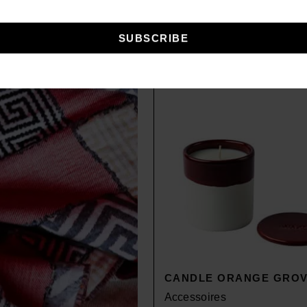
0
€
35,00
€
 Colors
+ 36 Colors
CANDLE ORANGE GRO
Accessoires