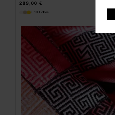
289,00
€
179,0
+ 10 Colors
+ 6