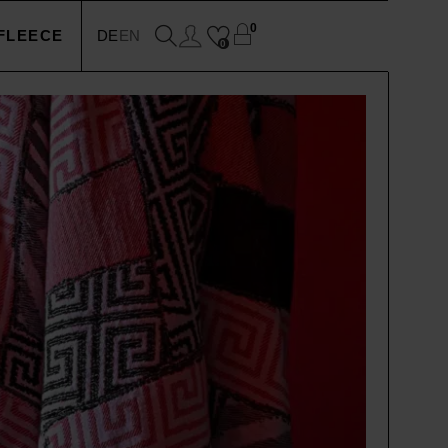
0
FLEECE
DE
EN
0
EN
N
SSOIRES
N