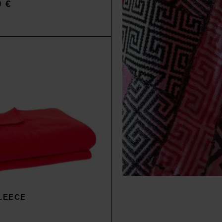
0
€
SALE
LEECE