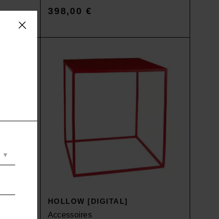
398,00
€
D
HOLLOW [DIGITAL]
Accessoires