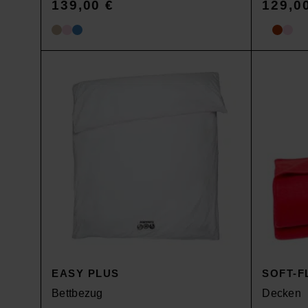
139,00
€
129,0
SALE
EASY PLUS
SOFT-F
Bettbezug
Decken