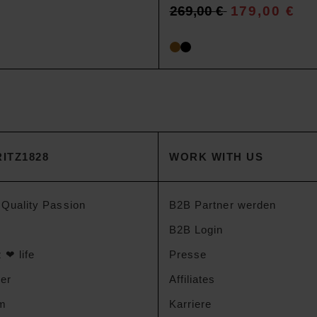
269,00
€
179,00
€
ITZ1828
WORK WITH US
 Quality Passion
B2B Partner werden
B2B Login
 ❤ life
Presse
der
Affiliates
am
Karriere