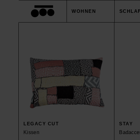
WOHNEN
SCHLA
DECKEN
BETTB
KISSEN
KISSE
ACCESSOIRES
BETTL
TISCHWÄSCHE
BETTW
SALE
ACCES
LEGACY CUT
STAY
Kissen
Badacce