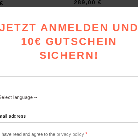
289,00
€
€
JETZT ANMELDEN UN
10€ GUTSCHEIN
SICHERN!
SOFT-FLEECE
g
Kissen
,
Kissen