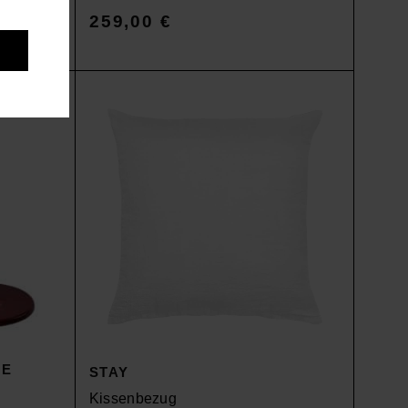
259,00
€
VE
STAY
Kissenbezug