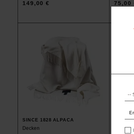
149,00
€
75,00
SINCE 1828 ALPACA
STAY
Decken
Bettbezu