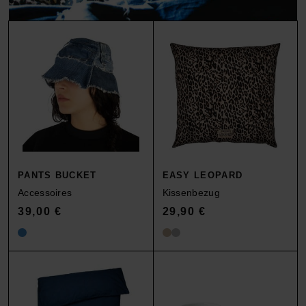
ACCESSOIRES
HOSEN
KISSEN
SALE
ACCESSOIRES
ACCESSOIRES
SALE
TOPS
HOSEN
SALE
PANTS BUCKET
EASY LEOPARD
Accessoires
Kissenbezug
39,00
€
29,90
€