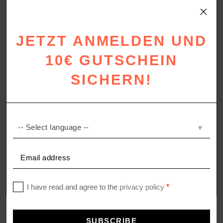
+ 34 Colors
+ 8 Colors
JETZT ANMELDEN UND
10€ GUTSCHEIN
SICHERN!
PANTS CAPE
EASY DENIM
Capes & Mäntel
Bettlaken
189,00
€
59,00
€