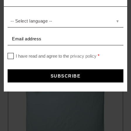
PANTS
Kissenbezug aus upcycling Denim
–
49,00
€
59,00
€