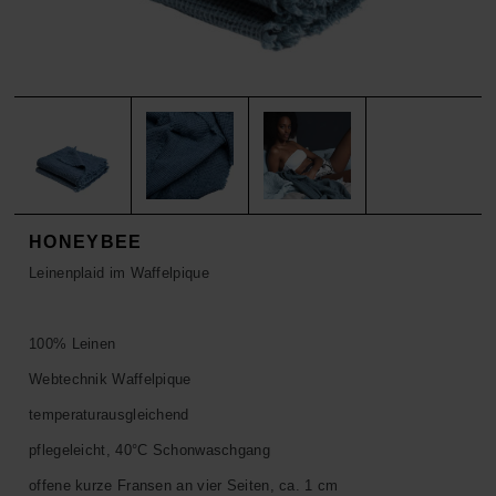
ACCESSOIRES
HOSEN
KISSEN
SALE
ACCESSOIRES
ACCESSOIRES
SALE
TOPS
HOSEN
SALE
HONEYBEE
Leinenplaid im Waffelpique
100% Leinen
Webtechnik Waffelpique
temperaturausgleichend
pflegeleicht, 40°C Schonwaschgang
offene kurze Fransen an vier Seiten, ca. 1 cm