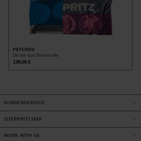
PATCHED
Decke aus Baumwolle
139,00
€
KUNDENSERVICE
ZOEPPRITZ1828
Mein Konto
Zahlung
WORK WITH US
Heritage Quality Passion
Versand & Retoure