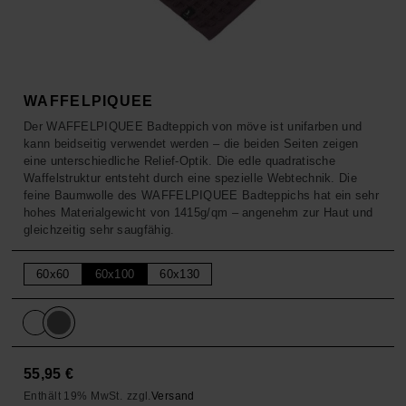
ACCESSOIRES
HOSEN
KISSEN
SALE
ACCESSOIRES
ACCESSOIRES
SALE
TOPS
WAFFELPIQUEE
Der WAFFELPIQUEE Badteppich von möve ist unifarben und
kann beidseitig verwendet werden – die beiden Seiten zeigen
HOSEN
eine unterschiedliche Relief-Optik. Die edle quadratische
Waffelstruktur entsteht durch eine spezielle Webtechnik. Die
SALE
feine Baumwolle des WAFFELPIQUEE Badteppichs hat ein sehr
hohes Materialgewicht von 1415g/qm – angenehm zur Haut und
gleichzeitig sehr saugfähig.
60x60
60x100
60x130
55,95
€
Enthält 19% MwSt.
zzgl.
Versand