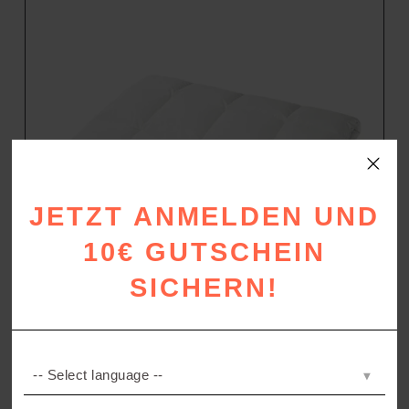
JETZT ANMELDEN UND
10€ GUTSCHEIN
SICHERN!
100 BAYRISCHE BÄHRCHEN
Warme Winterdecke
–
489,00
€
1.019,00
€