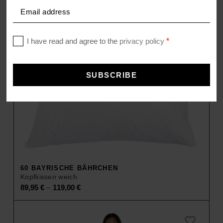
60 BAYRISCHE BÄHRCHEN
Kopfkissen weich
–
89,95
€
119,00
€