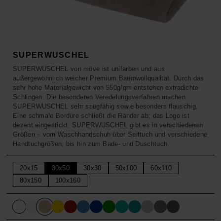
ACCESSOIRES
HOSEN
KISSEN
SALE
ACCESSOIRES
ACCESSOIRES
SALE
TOPS
SUPERWUSCHEL
SUPERWUSCHEL von möve ist unifarben und aus
außergewöhnlich weicher Premium Baumwollqualität. Durch das
HOSEN
sehr hohe Materialgewicht von 550g/qm entstehen extradichte
Schlingen. Die besonderen Veredelungsverfahren machen
SALE
SUPERWUSCHEL sehr saugfähig sowie besonders flauschig.
Eine schmale Bordüre schließt die Ränder ab; das Logo ist
dezent eingestickt. SUPERWUSCHEL gibt es in verschiedenen
Größen – vom Waschhandschuh über Seiftuch und verschiedene
Handtuchgrößen, bis hin zum Bade- und Duschtuch.
20x15
30x50
30x30
50x100
60x110
80x150
100x160