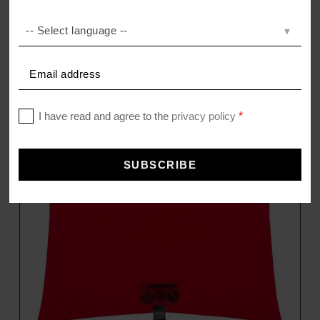
SUPERWUSCHEL BADTEPPICH
Badteppich Premium Baumwolle
–
45,95
€
74,95
€