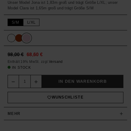
Unser Model Jona ist 1,83m groß und trägt Größe L/XL; unser
Model Clara ist 1,65m groß und trägt Größe S/M
S/M
L/XL
Original
Current
98,00
€
68,60
€
Enthält 19% MwSt.
zzgl.
Versand
price
price
IN STOCK
was:
is:
Quantity
IN DEN WARENKORB
98,00 €.
68,60 €.
WUNSCHLISTE
+
MEHR