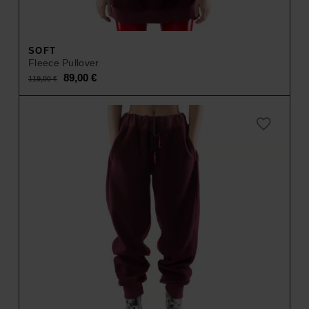
SOFT
Fleece Pullover
Original
Current
89,00
€
119,00
€
price
price
was:
is:
119,00 €.
89,00 €.