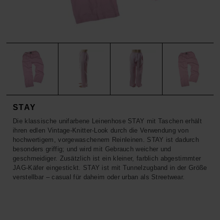
ACCESSOIRES
HOSEN
KISSEN
SALE
ACCESSOIRES
ACCESSOIRES
SALE
TOPS
HOSEN
SALE
STAY
Die klassische unifarbene Leinenhose STAY mit Taschen erhält
ihren edlen Vintage-Knitter-Look durch die Verwendung von
hochwertigem, vorgewaschenem Reinleinen. STAY ist dadurch
besonders griffig; und wird mit Gebrauch weicher und
geschmeidiger. Zusätzlich ist ein kleiner, farblich abgestimmter
JAG-Käfer eingestickt. STAY ist mit Tunnelzugband in der Größe
verstellbar – casual für daheim oder urban als Streetwear.