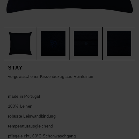
ACCESSOIRES
HOSEN
KISSEN
SALE
ACCESSOIRES
ACCESSOIRES
SALE
TOPS
HOSEN
SALE
STAY
vorgewaschener Kissenbezug aus Reinleinen
made in Portugal
100% Leinen
robuste Leinwandbindung
temperaturausgleichend
pflegeleicht, 60°C Schonwaschgang