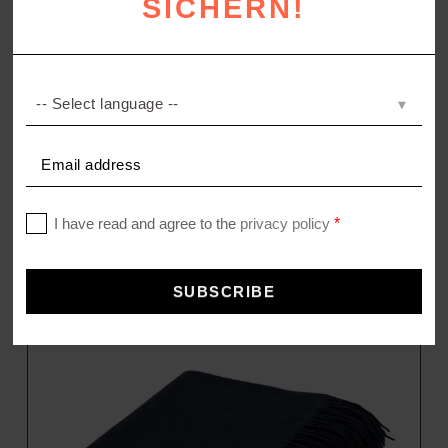
SICHERN!
SOFT-FLEECE
Kissenbezug aus Fleece
–
35,00
€
45,00
€