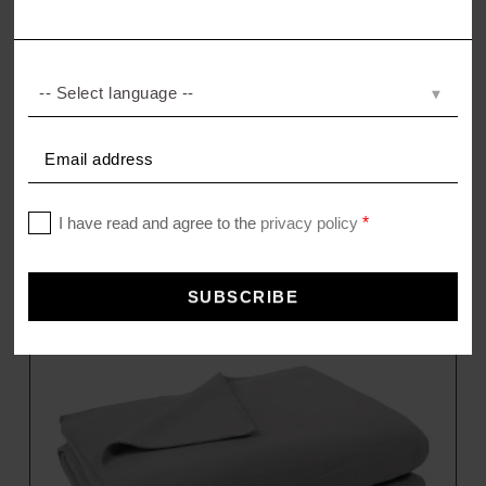
SOFT-FLEECE
Kissenbezug aus Fleece
–
35,00
€
45,00
€