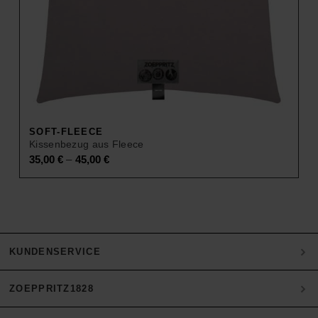
SOFT-FLEECE
Kissenbezug aus Fleece
–
35,00
€
45,00
€
KUNDENSERVICE
ZOEPPRITZ1828
Mein Konto
Zahlung