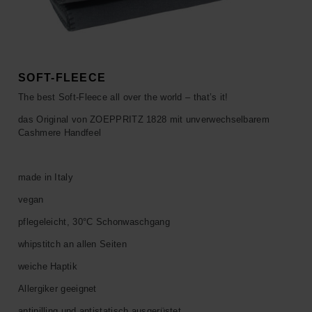
ACCESSOIRES
HOSEN
KISSEN
SALE
ACCESSOIRES
ACCESSOIRES
SALE
TOPS
SOFT-FLEECE
The best Soft-Fleece all over the world – that’s it!
HOSEN
das Original von ZOEPPRITZ 1828 mit unverwechselbarem
Cashmere Handfeel
SALE
made in Italy
vegan
pflegeleicht, 30°C Schonwaschgang
whipstitch an allen Seiten
weiche Haptik
Allergiker geeignet
antipilling und antistatisch ausgerüstet