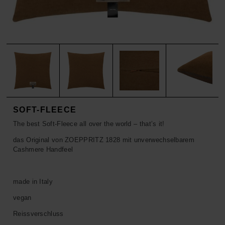
ACCESSOIRES
HOSEN
KISSEN
SALE
ACCESSOIRES
ACCESSOIRES
SALE
TOPS
HOSEN
SALE
SOFT-FLEECE
The best Soft-Fleece all over the world – that’s it!
das Original von ZOEPPRITZ 1828 mit unverwechselbarem
Cashmere Handfeel
made in Italy
vegan
Reissverschluss