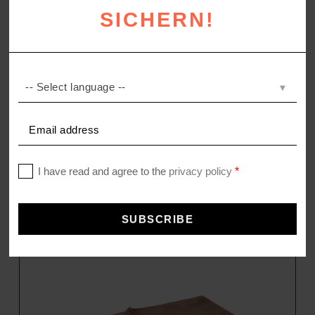
SICHERN!
SOFT-FLEECE
Fleecedecke
–
59,00
€
98,00
€