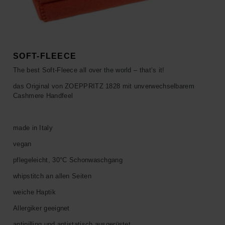
ACCESSOIRES
HOSEN
KISSEN
SALE
ACCESSOIRES
ACCESSOIRES
SALE
TOPS
SOFT-FLEECE
The best Soft-Fleece all over the world – that’s it!
HOSEN
das Original von ZOEPPRITZ 1828 mit unverwechselbarem
Cashmere Handfeel
SALE
made in Italy
vegan
pflegeleicht, 30°C Schonwaschgang
whipstitch an allen Seiten
weiche Haptik
Allergiker geeignet
antipilling und antistatisch ausgerüstet