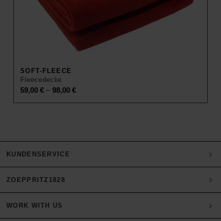
SOFT-FLEECE
Fleecedecke
–
59,00
€
98,00
€
KUNDENSERVICE
ZOEPPRITZ1828
Mein Konto
Zahlung
WORK WITH US
Heritage Quality Passion
Versand & Retoure