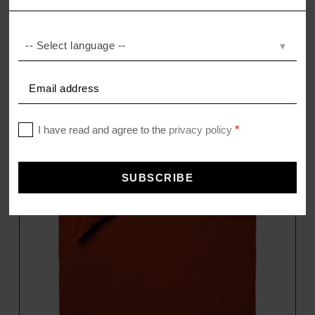
SOFT-FLEECE
Kissenbezug aus Fleece
–
35,00
€
45,00
€