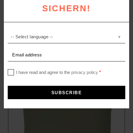
SICHERN!
HONEYBEE
Kissenhülle aus Leinen
69,00
€