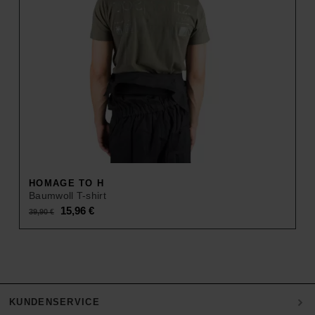
HOMAGE TO H
Baumwoll T-shirt
Original
Current
15,96
€
39,90
€
price
price
was:
is:
39,90 €.
15,96 €.
KUNDENSERVICE