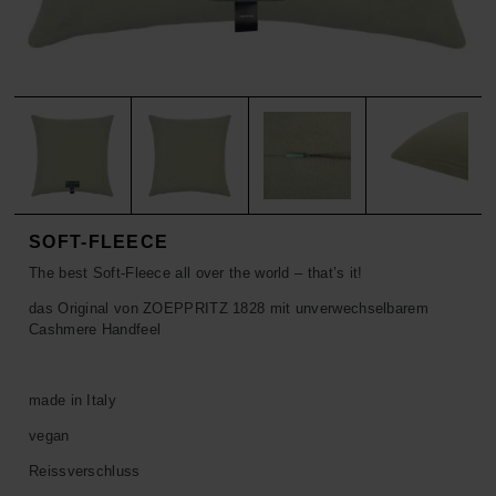
ACCESSOIRES
HOSEN
KISSEN
SALE
ACCESSOIRES
ACCESSOIRES
SALE
TOPS
HOSEN
SALE
SOFT-FLEECE
The best Soft-Fleece all over the world – that’s it!
das Original von ZOEPPRITZ 1828 mit unverwechselbarem
Cashmere Handfeel
made in Italy
vegan
Reissverschluss