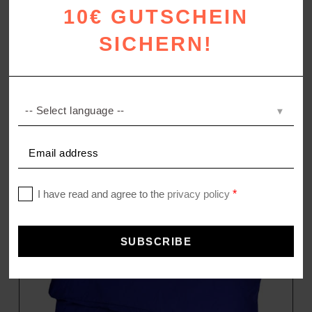
10€ GUTSCHEIN
SICHERN!
LEGACY CUT
Kissenbezug aus Baumwolle
139,00
€