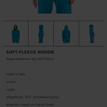
ACCESSOIRES
HOSEN
KISSEN
SALE
ACCESSOIRES
ACCESSOIRES
SALE
TOPS
HOSEN
SALE
SOFT-FLEECE HOODIE
Kapuzenpullover aus Soft-Fleece
made in Italy
unisex
vegan
pflegeleicht, 30°C Schonwaschgang
whipstitch detail am linken Ärmel