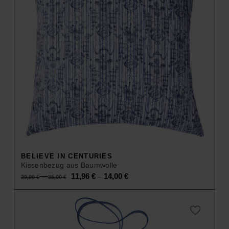
BELIEVE IN CENTURIES
Kissenbezug aus Baumwolle
Original
Current
–
11,96
€
14,00
€
–
29,90
€
35,00
€
price
price
was:
is:
29,90 €
11,96 €
–
–