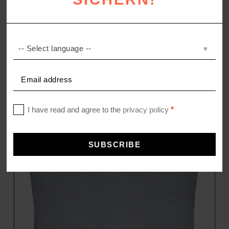
SUPERWUSCHEL
Handtuch aus Premium Baumwolle
–
6,50
€
59,95
€