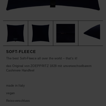
ACCESSOIRES
HOSEN
KISSEN
SALE
ACCESSOIRES
ACCESSOIRES
SALE
TOPS
HOSEN
SALE
SOFT-FLEECE
The best Soft-Fleece all over the world – that’s it!
das Original von ZOEPPRITZ 1828 mit unverwechselbarem
Cashmere Handfeel
made in Italy
vegan
Reissverschluss