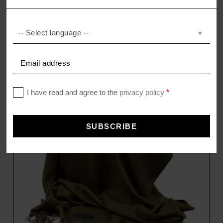
HONEYBEE
Kissenhülle aus Leinen
69,00
€