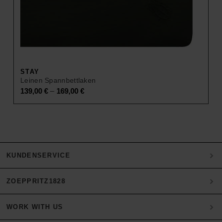
STAY
Leinen Spannbettlaken
–
139,00
€
169,00
€
KUNDENSERVICE
ZOEPPRITZ1828
Mein Konto
Zahlung
WORK WITH US
Heritage Quality Passion
Versand & Retoure