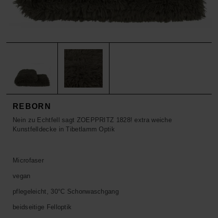
ACCESSOIRES
HOSEN
KISSEN
SALE
ACCESSOIRES
ACCESSOIRES
SALE
TOPS
HOSEN
SALE
REBORN
Nein zu Echtfell sagt ZOEPPRITZ 1828! extra weiche
Kunstfelldecke in Tibetlamm Optik
Microfaser
vegan
pflegeleicht, 30°C Schonwaschgang
beidseitige Felloptik