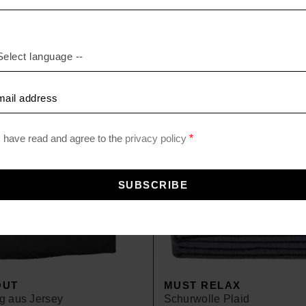
MEHR PRODUKTE
OUT
MUST RELAX
g aus Jersey
Schurwolle Plaid