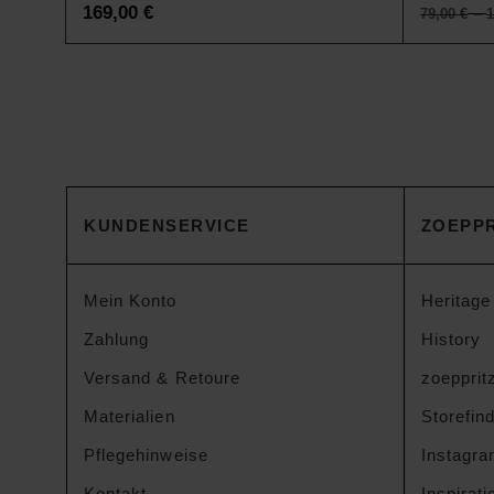
169,00
€
–
79,00
€
KUNDENSERVICE
ZOEPPR
Mein Konto
Heritage
Zahlung
History
Versand & Retoure
zoeppritz
Materialien
Storefin
Pflegehinweise
Instagr
Kontakt
Inspirati