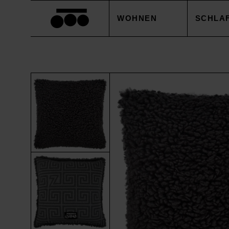
WOHNEN
SCHLA
DECKEN
BETTB
KISSEN
KISSE
ACCESSOIRES
BETTL
TISCHWÄSCHE
BETTW
SALE
ACCES