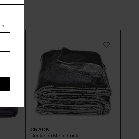
CRACK
Decke im Metal Look