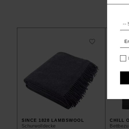
SINCE 1828 LAMBSWOOL
CHILL 
Schurwolldecke
Bettbezu