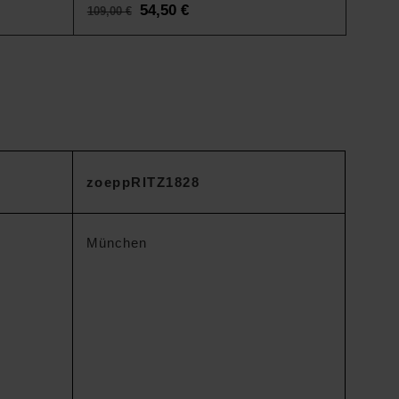
Original
54,50
€
Current
109,00
€
price
price
was:
is:
109,00 €.
54,50 €.
zoeppRITZ1828
München