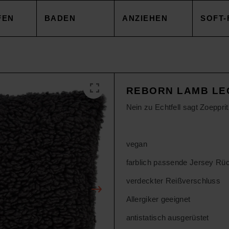
FEN
BADEN
ANZIEHEN
SOFT-
EZUG
HANDTÜCHER
TOPS
DECK
REBORN LAMB LE
NBEZUG
ACCESSOIRES
CAPES & MÄNTEL
KISSE
Nein zu Echtfell sagt Zoeppri
AKEN
SALE
HOSEN
ACCE
vegan
farblich passende Jersey Rü
AREN
ACCESSOIRES
TOPS
verdeckter Reißverschluss
Allergiker geeignet
SOIRES
SALE
HOSE
antistatisch ausgerüstet