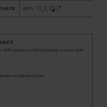
0
FLEECE
DE
EN
0
EN
GACY
N
tz 1828! weiche Kunstfell Kissenhülle in Lamm Optik
SSOIRES
ckseite mit Mäander Muster
N