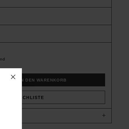
and
IN DEN WARENKORB
D
WUNSCHLISTE
+