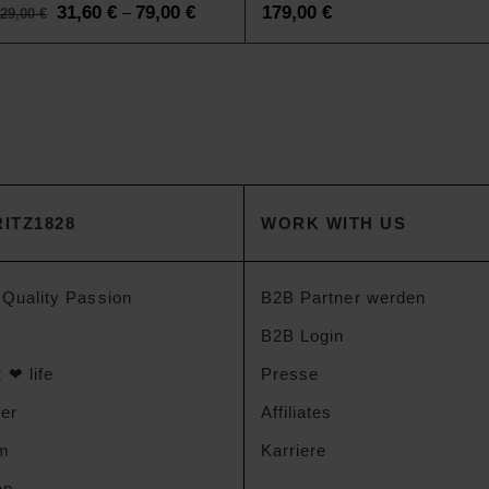
Original
31,60
€
79,00
€
Current
179,00
€
–
129,00
€
price
price
was:
is:
79,00 €
31,60 €
–
–
129,00 €.
79,00 €.
ITZ1828
WORK WITH US
 Quality Passion
B2B Partner werden
B2B Login
 ❤ life
Presse
der
Affiliates
am
Karriere
on