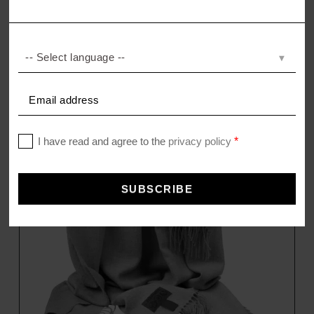
DROP
Handgefertigte Tischlampe
149,00
€