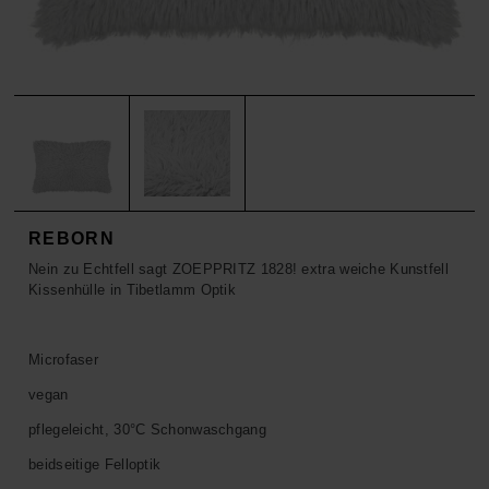
ACCESSOIRES
HOSEN
KISSEN
SALE
ACCESSOIRES
ACCESSOIRES
SALE
TOPS
HOSEN
SALE
REBORN
Nein zu Echtfell sagt ZOEPPRITZ 1828! extra weiche Kunstfell
Kissenhülle in Tibetlamm Optik
Microfaser
vegan
pflegeleicht, 30°C Schonwaschgang
beidseitige Felloptik