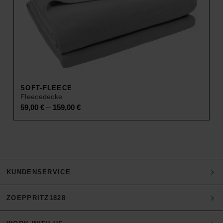
SOFT-FLEECE
Fleecedecke
–
59,00
€
159,00
€
KUNDENSERVICE
ZOEPPRITZ1828
Mein Konto
Zahlung