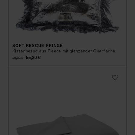
SOFT-RESCUE FRINGE
Kissenbezug aus Fleece mit glänzender Oberfläche
Original
Current
55,20
€
69,00
€
price
price
was:
is:
69,00 €.
55,20 €.