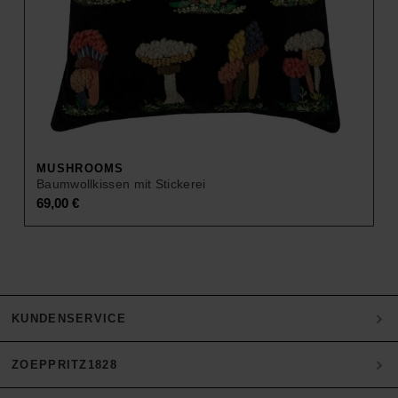
MUSHROOMS
Baumwollkissen mit Stickerei
69,00
€
KUNDENSERVICE
ZOEPPRITZ1828
Mein Konto
Zahlung