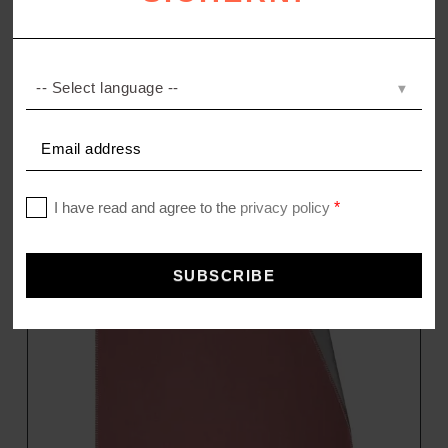
EXTRA KRASS FIRE
Decke aus gefilztem Cashmere
1.790,00
€