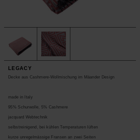
ACCESSOIRES
HOSEN
KISSEN
SALE
ACCESSOIRES
ACCESSOIRES
SALE
TOPS
HOSEN
SALE
LEGACY
Decke aus Cashmere-Wollmischung im Mäander Design
made in Italy
95% Schurwolle, 5% Cashmere
jacquard Webtechnik
selbstreinigend, bei kühlen Temperaturen lüften
kurze unregelmässige Fransen an zwei Seiten