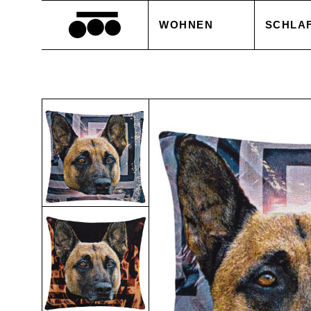
WOHNEN
SCHLA
DECKEN
BETTB
KISSEN
KISSE
ACCESSOIRES
BETTL
TISCHWÄSCHE
BETTW
SALE
ACCES