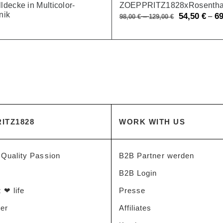
decke in Multicolor-
ZOEPPRITZ1828xRosentha
nik
Original
54,50
€
6
–
–
98,00
€
129,00
€
price
was:
98,00 €
–
129,00 €.
ITZ1828
WORK WITH US
 Quality Passion
B2B Partner werden
B2B Login
 ❤ life
Presse
der
Affiliates