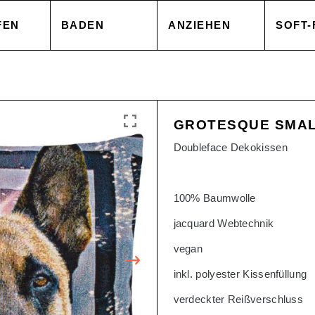
FEN
BADEN
ANZIEHEN
SOFT-
EZUG
HANDTÜCHER
TOPS
DECK
GROTESQUE SMAL
NBEZUG
ACCESSOIRES
CAPES & MÄNTEL
KISSE
Doubleface Dekokissen
AKEN
SALE
HOSEN
ACCE
100% Baumwolle
jacquard Webtechnik
AREN
ACCESSOIRES
TOPS
vegan
inkl. polyester Kissenfüllung
SOIRES
SALE
HOSE
verdeckter Reißverschluss