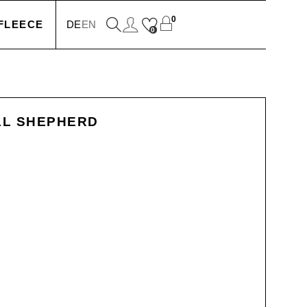
0
FLEECE
DE
EN
0
EN
L SHEPHERD
N
SSOIRES
N