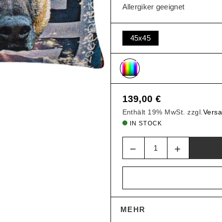
Allergiker geeignet
SALE
45x45
139,00
€
Enthält 19% MwSt.
zzgl.
Vers
IN STOCK
Quantity
JETZT ANMELDEN UN
10€ GUTSCHEIN
SICHERN!
MEHR