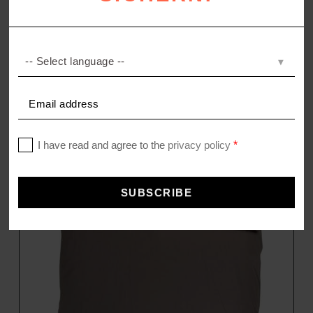
LEGACY BALLS
Merinowolle Plaid
398,00
€