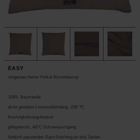
ACCESSOIRES
HOSEN
KISSEN
SALE
ACCESSOIRES
ACCESSOIRES
SALE
TOPS
HOSEN
SALE
EASY
vorgewaschener Perkal Kissenbezug
100% Baumwolle
dicht gewebte Leinwandbindung, 200 TC
feuchtigkeitsregulierend
pflegeleicht, 40°C Schonwaschgang
farblich passendes Garn-Stitching an drei Seiten