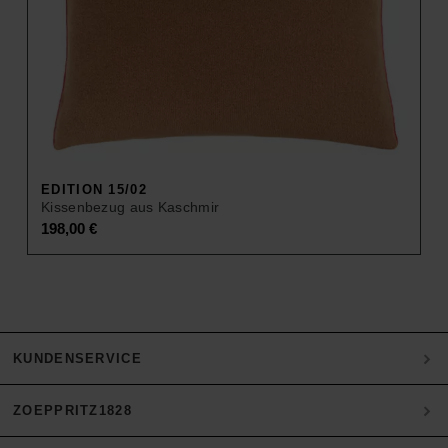
EDITION 15/02
Kissenbezug aus Kaschmir
198,00
€
KUNDENSERVICE
ZOEPPRITZ1828
Mein Konto
Zahlung