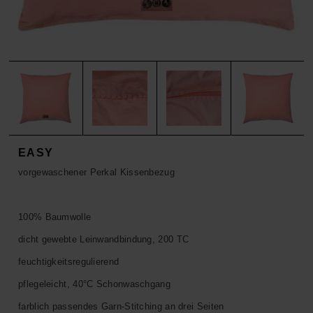
ACCESSOIRES
HOSEN
KISSEN
SALE
ACCESSOIRES
ACCESSOIRES
SALE
TOPS
HOSEN
SALE
EASY
vorgewaschener Perkal Kissenbezug
100% Baumwolle
dicht gewebte Leinwandbindung, 200 TC
feuchtigkeitsregulierend
pflegeleicht, 40°C Schonwaschgang
farblich passendes Garn-Stitching an drei Seiten