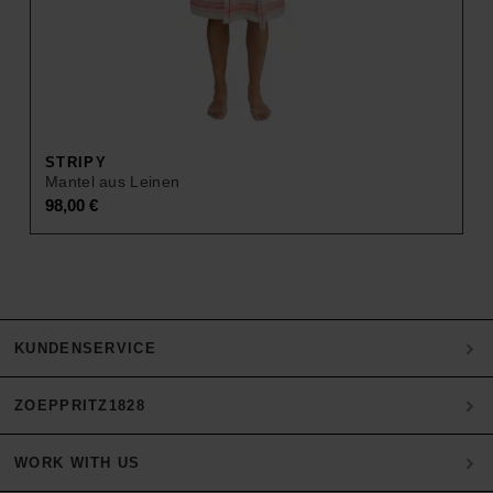
STRIPY
Mantel aus Leinen
98,00
€
KUNDENSERVICE
ZOEPPRITZ1828
Mein Konto
Zahlung
WORK WITH US
Heritage Quality Passion
Versand & Retoure