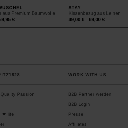
WUSCHEL
STAY
h aus Premium Baumwolle
Kissenbezug aus Leinen
59,95
€
49,00
€
69,00
€
–
ITZ1828
WORK WITH US
 Quality Passion
B2B Partner werden
B2B Login
 ❤ life
Presse
der
Affiliates