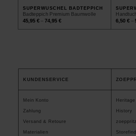
SUPERWUSCHEL BADTEPPICH
SUPER
Badteppich Premium Baumwolle
Handtuc
45,95
€
74,95
€
6,50
€
–
–
KUNDENSERVICE
ZOEPPR
Mein Konto
Heritage
Zahlung
History
Versand & Retoure
zoeppritz
Materialien
Storefin