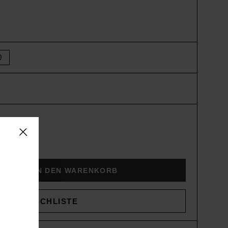
0
and
D
IN DEN WARENKORB
WUNSCHLISTE