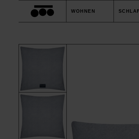
WOHNEN
SCHLA
DECKEN
BETTB
KISSEN
KISSE
ACCESSOIRES
BETTL
TISCHWÄSCHE
BETTW
SALE
ACCES