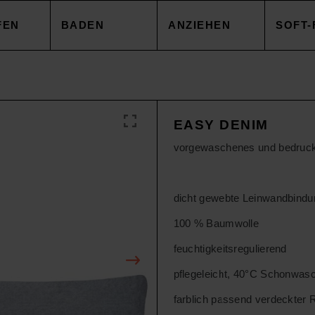
FEN
BADEN
ANZIEHEN
SOFT-
EZUG
HANDTÜCHER
TOPS
DECK
EASY DENIM
NBEZUG
ACCESSOIRES
CAPES & MÄNTEL
KISSE
vorgewaschenes und bedruck
AKEN
SALE
HOSEN
ACCE
dicht gewebte Leinwandbindu
100 % Baumwolle
AREN
ACCESSOIRES
TOPS
feuchtigkeitsregulierend
pflegeleicht, 40°C Schonwas
SOIRES
SALE
HOSE
farblich passend verdeckter 