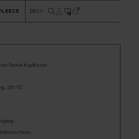
0
FLEECE
DE
EN
0
EN
N
tes Perkal Kopfkissen
SSOIRES
ng, 200 TC
chgang
N
Reißverschluss