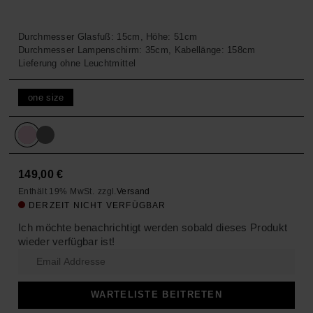
Durchmesser Glasfuß: 15cm, Höhe: 51cm
Durchmesser Lampenschirm: 35cm, Kabellänge: 158cm
Lieferung ohne Leuchtmittel
one size
149,00
€
Enthält 19% MwSt.
zzgl.
Versand
DERZEIT NICHT VERFÜGBAR
Ich möchte benachrichtigt werden sobald dieses Produkt
wieder verfügbar ist!
Enter
your
email
address
WARTELISTE BEITRETEN
to