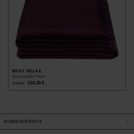
MUST RELAX
Schurwolle Plaid
Original
Current
118,30
€
179,00
€
price
price
was:
is:
179,00 €.
118,30 €.
KUNDENSERVICE