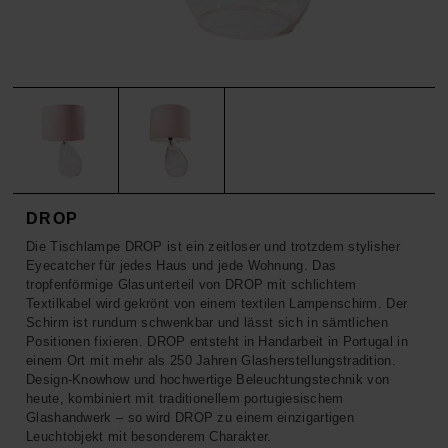
ACCESSOIRES
HOSEN
KISSEN
SALE
ACCESSOIRES
ACCESSOIRES
SALE
TOPS
HOSEN
SALE
DROP
Die Tischlampe DROP ist ein zeitloser und trotzdem stylisher
Eyecatcher für jedes Haus und jede Wohnung. Das
tropfenförmige Glasunterteil von DROP mit schlichtem
Textilkabel wird gekrönt von einem textilen Lampenschirm. Der
Schirm ist rundum schwenkbar und lässt sich in sämtlichen
Positionen fixieren. DROP entsteht in Handarbeit in Portugal in
einem Ort mit mehr als 250 Jahren Glasherstellungstradition.
Design-Knowhow und hochwertige Beleuchtungstechnik von
heute, kombiniert mit traditionellem portugiesischem
Glashandwerk – so wird DROP zu einem einzigartigen
Leuchtobjekt mit besonderem Charakter.