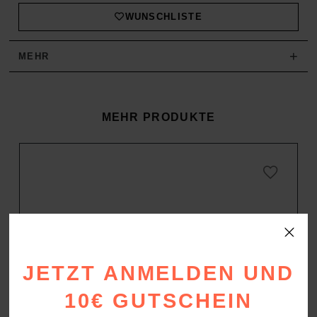
join
the
WUNSCHLISTE
waitlist
for
this
+
MEHR
product
MEHR PRODUKTE
JETZT ANMELDEN UND
10€ GUTSCHEIN