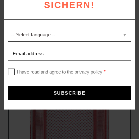
SICHERN!
HONEYBEE
Leinen Plaid
169,00
€