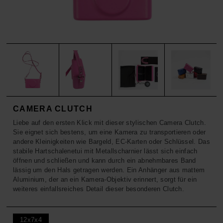
ACCESSOIRES
HOSEN
KISSEN
SALE
ACCESSOIRES
ACCESSOIRES
SALE
TOPS
HOSEN
SALE
CAMERA CLUTCH
Liebe auf den ersten Klick mit dieser stylischen Camera Clutch.
Sie eignet sich bestens, um eine Kamera zu transportieren oder
andere Kleinigkeiten wie Bargeld, EC-Karten oder Schlüssel. Das
stabile Hartschalenetui mit Metallscharnier lässt sich einfach
öffnen und schließen und kann durch ein abnehmbares Band
lässig um den Hals getragen werden. Ein Anhänger aus mattem
Aluminium, der an ein Kamera-Objektiv erinnert, sorgt für ein
weiteres einfallsreiches Detail dieser besonderen Clutch.
12x7x4