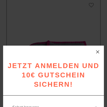
JETZT ANMELDEN UND
10€ GUTSCHEIN
SICHERN!
SOFT-FLEECE BABY
Baby Decke aus Fleece
34,90
€