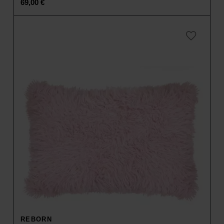
69,00
€
REBORN