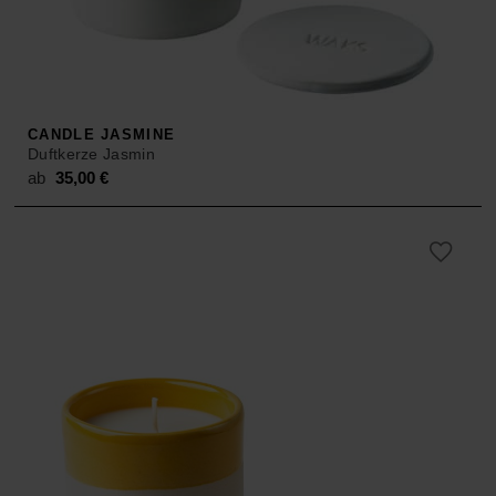
ACCESSOIRES
HOSEN
KISSEN
SALE
ACCESSOIRES
ACCESSOIRES
SALE
TOPS
CANDLE JASMINE
Duftkerze Jasmin
HOSEN
ab
35,00
€
SALE