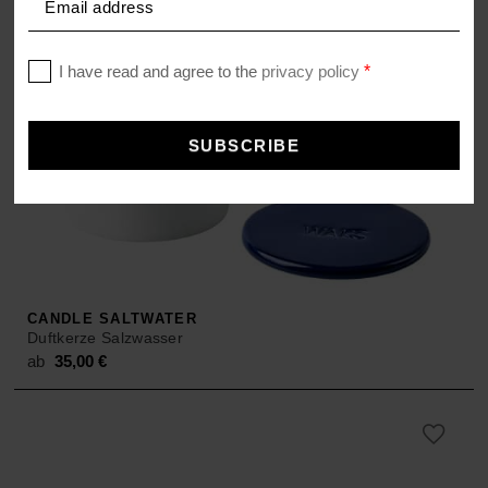
CANDLE SALTWATER
Duftkerze Salzwasser
ab
35,00
€