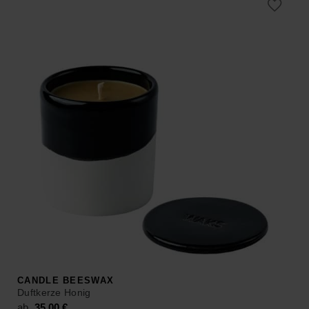
CANDLE BEESWAX
Duftkerze Honig
ab
35,00
€