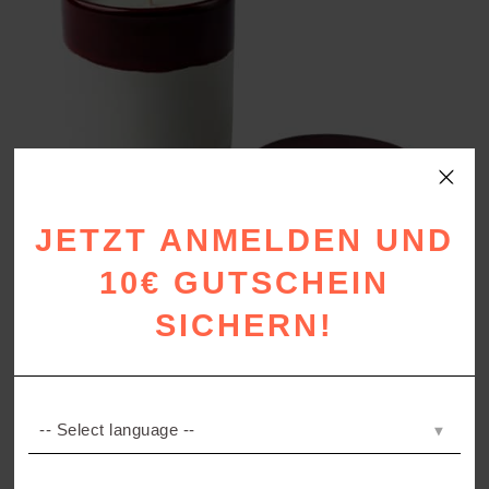
JETZT ANMELDEN UND
CANDLE ORANGE GROVE
10€ GUTSCHEIN
Duftkerze Orange
ab
35,00
€
SICHERN!