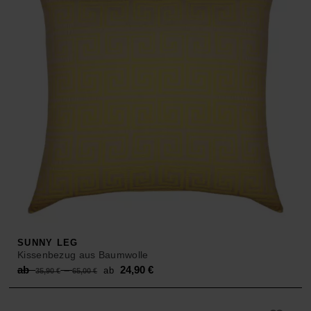
SUNNY LEG
Kissenbezug aus Baumwolle
Original
Current
ab
–
24,90
€
ab
35,90
€
65,00
€
price
price
was:
is: