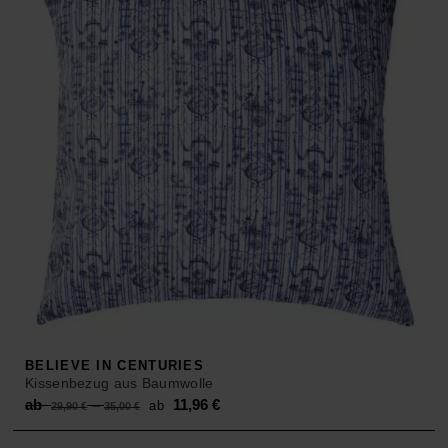
BELIEVE IN CENTURIES
Kissenbezug aus Baumwolle
Original
Current
ab
–
11,96
€
ab
29,90
€
35,00
€
price
price