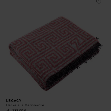
ab 35,90 €
ab 24,90 €.
–
65,00 €.
LEGACY
Decke aus Merinowolle
ab
329,00
€