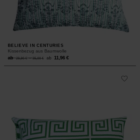
BELIEVE IN CENTURIES
Kissenbezug aus Baumwolle
Original
Current
ab
–
11,96
€
ab
29,90
€
35,00
€
price
price
was:
is:
ab 29,90 €
ab 11,96 €.
–
35,00 €.