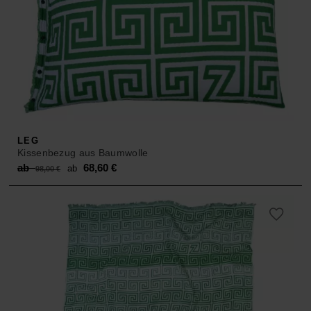
LEG
Kissenbezug aus Baumwolle
Original
Current
ab
68,60
€
ab
98,00
€
price
price
was:
is:
ab 98,00 €.
ab 68,60 €.