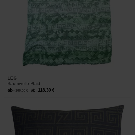
LEG
Baumwolle Plaid
Original
Current
ab
118,30
€
ab
169,00
€
price
price
was:
is:
ab 169,00 €.
ab 118,30 €.