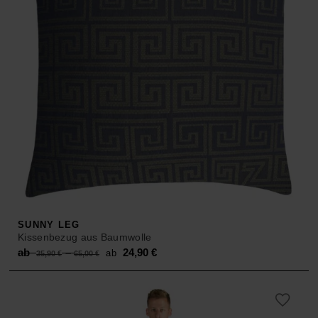
SUNNY LEG
Kissenbezug aus Baumwolle
Original
Current
ab
–
24,90
€
ab
35,90
€
65,00
€
price
price
was:
is:
ab 35,90 €
ab 24,90 €.