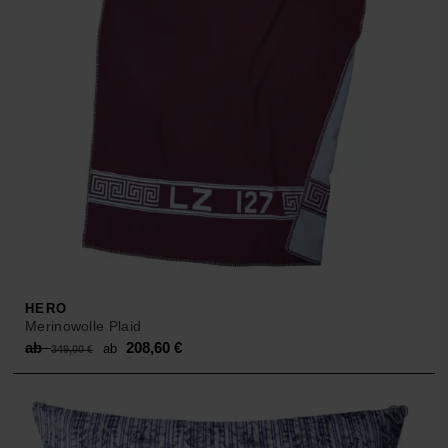
HERO
Merinowolle Plaid
Original
Current
ab
208,60
€
ab
349,00
€
price
price
was:
is:
ab 349,00 €.
ab 208,60 €.