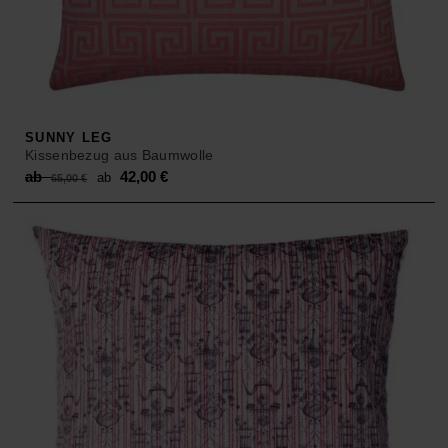
SUNNY LEG
Kissenbezug aus Baumwolle
Original
Current
ab
42,00
€
ab
65,00
€
price
price
was:
is:
ab 65,00 €.
ab 42,00 €.