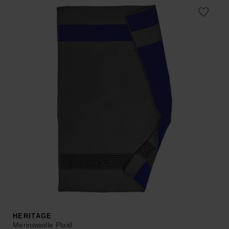
was:
is:
ab 29,90 €
ab 11,96 €.
–
35,00 €.
HERITAGE
Merinowolle Plaid