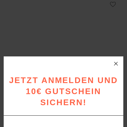
ab 35,90 €
ab 24,90 €.
–
65,00 €.
JETZT ANMELDEN UND
10€ GUTSCHEIN
SICHERN!
SUNNY LEG
Baumwoll Plaid