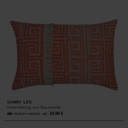
SUNNY LEG
Kissenbezug aus Baumwolle
Original
Current
ab
–
24,90
€
ab
35,90
€
65,00
€
price
price
was:
is: