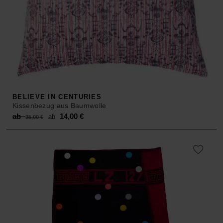
BELIEVE IN CENTURIES
Kissenbezug aus Baumwolle
Original
Current
ab
14,00
€
ab
35,00
€
price
price
was:
is:
ab 35,00 €.
ab 14,00 €.