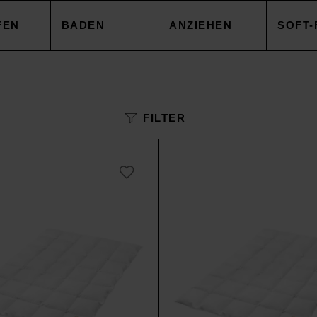
FEN
BADEN
ANZIEHEN
SOFT-
EZUG
HANDTÜCHER
TOPS
DECK
FILTER
NBEZUG
ACCESSOIRES
CAPES & MÄNTEL
KISSE
AKEN
SALE
HOSEN
ACCE
AREN
ACCESSOIRES
TOPS
SOIRES
SALE
HOSE