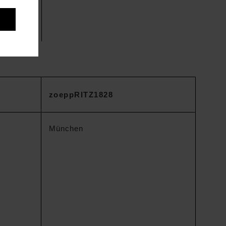
zoeppRITZ1828
München