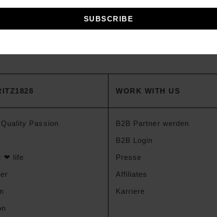
HRCHEN
100 BÄHRCHEN
zeiten Decke
Warme Winterdecke
00
€
449,00
€
ab
ITZ1828
WORK WITH US
 Quality Passion
B2B Partner werden
B2B Login
 ❤ life
Presse
der
Affiliates
am
Karriere
on