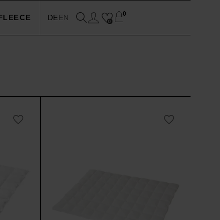
0
FLEECE
DE
EN
0
EN
N
SSOIRES
N