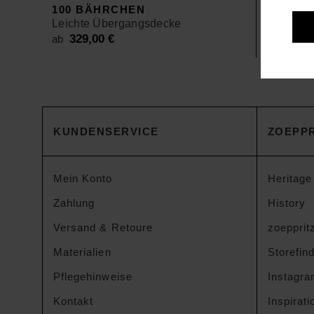
100 BÄHRCHEN
100 BÄ
Leichte Übergangsdecke
4-Jahres
329,00
€
419,
ab
ab
KUNDENSERVICE
ZOEPPR
Mein Konto
Heritage
Zahlung
History
Versand & Retoure
zoeppritz
Materialien
Storefin
Pflegehinweise
Instagr
Kontakt
Inspirati