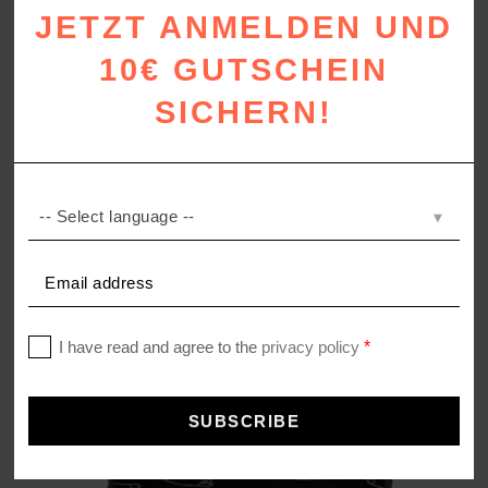
JETZT ANMELDEN UND
10€ GUTSCHEIN
SICHERN!
ABSURD PUNK
Baumwolldecke in Multicolor-Webtechnik
ab
169,00
€