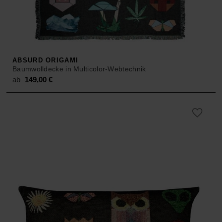
ACCESSOIRES
HOSEN
KISSEN
SALE
ACCESSOIRES
ACCESSOIRES
SALE
TOPS
ABSURD ORIGAMI
Baumwolldecke in Multicolor-Webtechnik
HOSEN
ab
149,00
€
SALE