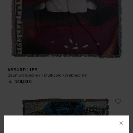
ABSURD LIPS
Baumwolldecke in Multicolor-Webtechnik
ab
149,00
€