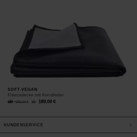
SOFT-VEGAN
Fleecedecke mit Kunstleder
Original
Current
ab
189,00
€
ab
298,00
€
price
price
was:
is:
ab 298,00 €.
ab 189,00 €.
KUNDENSERVICE