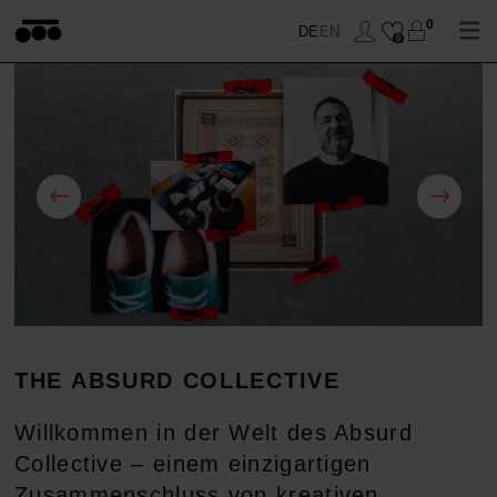
0
DE
EN
0
WOHNEN
SCHLAFEN
DECKEN
BADEN
KISSEN
BETTBEZUG
ANZIEHEN
ACCESSOIRES
KISSENBEZUG
HANDTÜCHER
THE ABSURD COLLECTIVE
SOFT-FLEECE
TISCHWÄSCHE
BETTLAKEN
ACCESSOIRES
TOPS
Willkommen in der Welt des Absurd
SALE
BETTWAREN
SALE
CAPES & MÄNTEL
DECKEN
Collective – einem einzigartigen
Zusammenschluss von kreativen