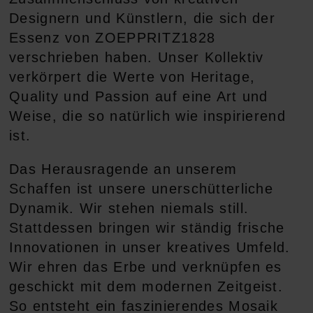
ACCESSOIRES
HOSEN
KISSEN
Designern und Künstlern, die sich der
Essenz von ZOEPPRITZ1828
SALE
ACCESSOIRES
ACCESSOIRES
verschrieben haben. Unser Kollektiv
SALE
TOPS
verkörpert die Werte von Heritage,
Quality und Passion auf eine Art und
HOSEN
Weise, die so natürlich wie inspirierend
ist.
SALE
Das Herausragende an unserem
Schaffen ist unsere unerschütterliche
Dynamik. Wir stehen niemals still.
Stattdessen bringen wir ständig frische
Innovationen in unser kreatives Umfeld.
Wir ehren das Erbe und verknüpfen es
geschickt mit dem modernen Zeitgeist.
So entsteht ein faszinierendes Mosaik