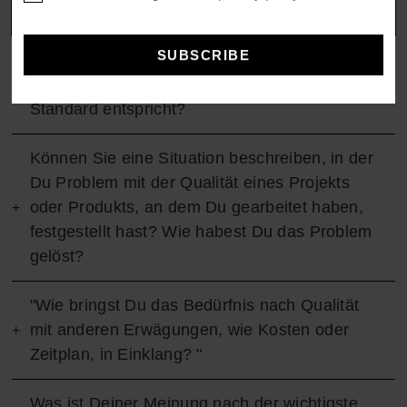
QUALITY
Was bedeutet "Qualität" für Dich und wie
stellst Du sicher, dass Deine Arbeit diesem
Standard entspricht?
Können Sie eine Situation beschreiben, in der
Du Problem mit der Qualität eines Projekts
oder Produkts, an dem Du gearbeitet haben,
festgestellt hast? Wie habest Du das Problem
gelöst?
"Wie bringst Du das Bedürfnis nach Qualität
mit anderen Erwägungen, wie Kosten oder
Zeitplan, in Einklang? "
Was ist Deiner Meinung nach der wichtigste