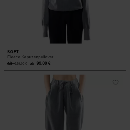
SOFT
Fleece Kapuzenpullover
Original
Current
ab
99,00
€
ab
129,00
€
price
price
was:
is:
ab 129,00 €.
ab 99,00 €.