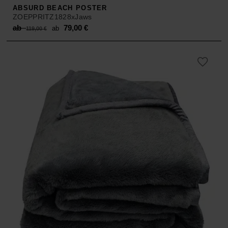
ABSURD BEACH POSTER
ZOEPPRITZ1828xJaws
Original
Current
ab
79,00
€
ab
119,00
€
price
price
was:
is:
ab 119,00 €.
ab 79,00 €.