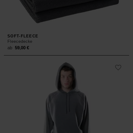
ACCESSOIRES
HOSEN
KISSEN
SALE
ACCESSOIRES
ACCESSOIRES
SALE
TOPS
SOFT-FLEECE
Fleecedecke
HOSEN
ab
59,00
€
SALE