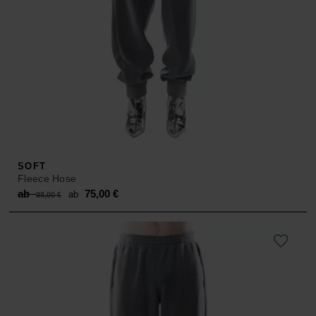
SOFT
Fleece Hose
Original
Current
ab
75,00
€
ab
98,00
€
price
price
was:
is:
ab 98,00 €.
ab 75,00 €.