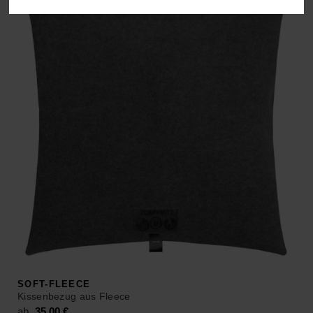
SOFT-FLEECE
Kissenbezug aus Fleece
ab
35,00
€