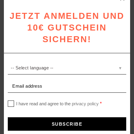
JETZT ANMELDEN UND
10€ GUTSCHEIN
SICHERN!
SINCE 1828 CASHMERE
Kaschmir Plaid
ab
469,00
€