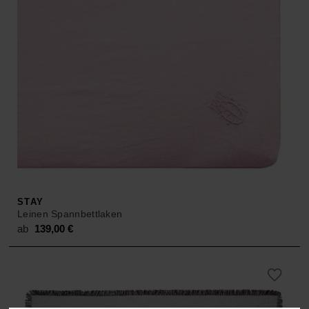
STAY
Leinen Spannbettlaken
ab
139,00
€