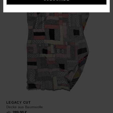
ab 149,00 €.
ab 98,00 €.
LEGACY CUT
Decke aus Baumwolle
ab
289,00
€