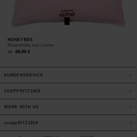
HONEYBEE
Kissenhülle aus Leinen
ab
69,00
€
KUNDENSERVICE
ZOEPPRITZ1828
Mein Konto
Zahlung
WORK WITH US
Heritage Quality Passion
Versand & Retoure
History
Materialien
zoeppRITZ1828
B2B Partner werden
zoeppritz ❤ life
Pflegehinweise
B2B Login
Storefinder