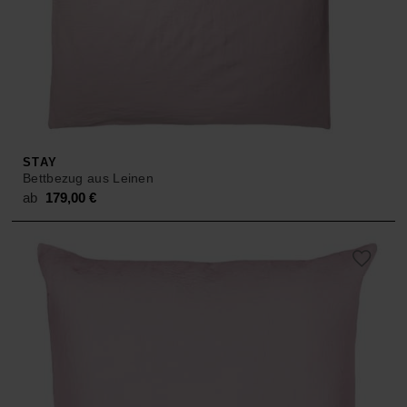
STAY
Bettbezug aus Leinen
ab
179,00
€