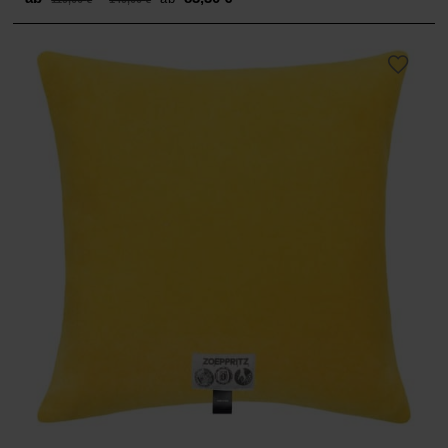
price
price
was:
is:
ab 119,00 €
ab 83,30 €.
–
149,00 €.