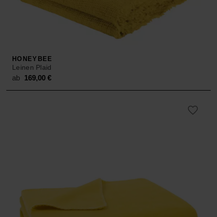
ACCESSOIRES
HOSEN
KISSEN
SALE
ACCESSOIRES
ACCESSOIRES
SALE
TOPS
HONEYBEE
Leinen Plaid
HOSEN
ab
169,00
€
SALE