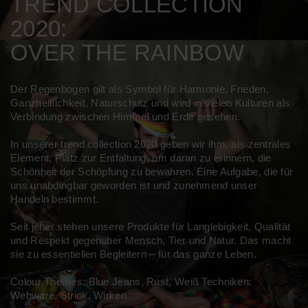
TREND COLLECTION
ACCESSOIRES
HOSEN
KISSEN
2020:
SALE
ACCESSOIRES
ACCESSOIRES
OVER THE RAINBOW
SALE
TOPS
Der Regenbogen gilt als Symbol für Harmonie, Frieden,
Ganzheitlichkeit, Naturschutz und wird in vielen Kulturen als
HOSEN
Verbindung zwischen Himmel und Erde gesehen.
In unserer trend collection 2020 geben wir ihm, als zentrales
SALE
Element, Platz zur Entfaltung, um daran zu erinnern, die
Schönheit der Schöpfung zu bewahren. Eine Aufgabe, die für
uns unabdingbar geworden ist und zunehmend unser
Handeln bestimmt.
Seit jeher stehen unsere Produkte für Langlebigkeit, Qualität
und Respekt gegenüber Mensch, Tier und Natur. Das macht
sie zu essentiellen Begleitern – für das ganze Leben.
Colour Themes: Blue Jeans, Rust, Weiß Techniken:
Webware, Strick, Wirken