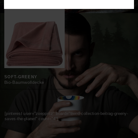
SOFT-GREENY
Bio-Baumwolldecke
[pinterest user="zoeppritz" board="trend-collection-beitrag-greeny-
saves-the-planet" count="4"]