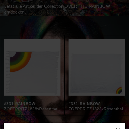
Jetzt
alle Artikel
der Collection OVER THE RAINBOW
entdecken.
#331 RAINBOW
#331 RAINBOW
ZOEPPRITZ1828xRosenthal
ZOEPPRITZ1828xRosenthal