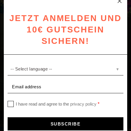
JETZT ANMELDEN UND
10€ GUTSCHEIN
SICHERN!
#331 GROTESQUE
PARADISE
ZOEPPRITZ1828xRosenthal
[pinterest user="zoeppritz" board="trend-collection-rosenthal"
count="4"]