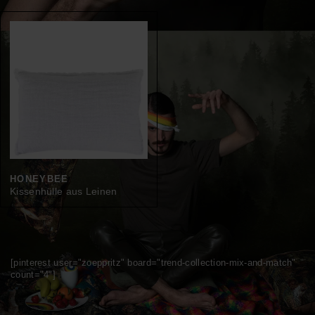
HONEYBEE
Kissenhülle aus Leinen
[pinterest user="zoeppritz" board="trend-collection-mix-and-match"
count="4"]